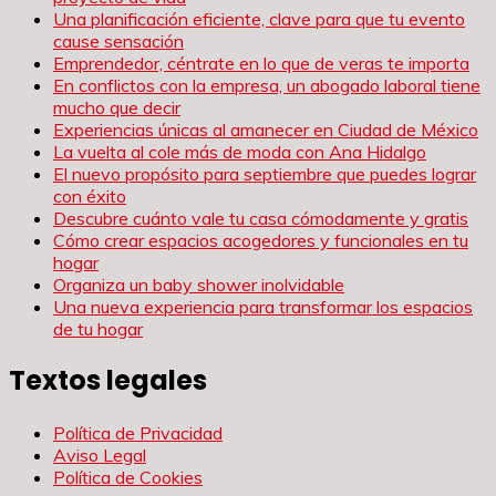
Una planificación eficiente, clave para que tu evento
cause sensación
Emprendedor, céntrate en lo que de veras te importa
En conflictos con la empresa, un abogado laboral tiene
mucho que decir
Experiencias únicas al amanecer en Ciudad de México
La vuelta al cole más de moda con Ana Hidalgo
El nuevo propósito para septiembre que puedes lograr
con éxito
Descubre cuánto vale tu casa cómodamente y gratis
Cómo crear espacios acogedores y funcionales en tu
hogar
Organiza un baby shower inolvidable
Una nueva experiencia para transformar los espacios
de tu hogar
Textos legales
Política de Privacidad
Aviso Legal
Política de Cookies