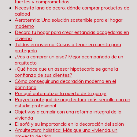
fuertes y comprometidos
Necesito lana de acero: dónde comprar productos de
calidad
Aerotermia: Una solución sostenible para el hogar
moderno
Decora tu hogar para crear estancias acogedoras en
invierno
Toldos en invierno: Cosas a tener en cuenta para
protegerlo
¿Vas a comprar un piso? Mejor acompañado de un
arquitecto
¿Qué hace que un asesor hipotecario se gane la
confianza de sus clientes?
Cómo conseguir una decoración moderna en el
dormitorio
Por qué automatizar la puerta de tu garaje
Proyecto integral de arquitectura, más sencillo con un
estudio profesional
Objetivos a cumplir con una reforma integral de la
vivienda
El sofá y su importancia en la decoración del salón
Arquitectura holística: Más que una vivienda, un
proyecto de vida