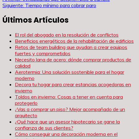
Navegación
Siguiente:
Tiempo mínimo para cobrar paro
de
Últimos Artículos
entradas
El rol del abogado en la resolución de conflictos
Beneficios energéticos de la rehabilitación de edificios
Retos de team building que ayudan a crear equipos
fuertes y comprometidos
Necesito lana de acero: dónde comprar productos de
calidad
Aerotermia: Una solución sostenible para el hogar
moderno
Decora tu hogar para crear estancias acogedoras en
invierno
Toldos en invierno: Cosas a tener en cuenta para
protegerlo
¿Vas a comprar un piso? Mejor acompañado de un
arquitecto
¿Qué hace que un asesor hipotecario se gane la
confianza de sus clientes?
Cómo conseguir una decoración moderna en el