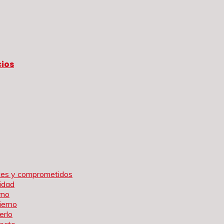
cios
rtes y comprometidos
idad
rno
ierno
erlo
tecto