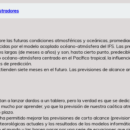
stradores
re las futuras condiciones atmosféricas y oceánicas, promediad
ucidas por el modelo acoplado océano-atmósfera del IFS. Las pr
es largas (de meses a años) y son, hasta cierto punto, predecibl
céano-atmósfera centrado en el Pacífico tropical, la influenci
 de predicción.
xtienden siete meses en el futuro. Las previsiones de alcance 
an a lanzar dardos a un tablero, pero la verdad es que se dedic
 mucho por aprender, ya que la previsión de nuestra caótica atmó
 plazo.
ha permitido mejorar las previsiones de corto alcance (previsio
orológicas actuales y los resultados de los modelos informátic
 el mundo y las hacen pasar por una serie de ecuaciones que s