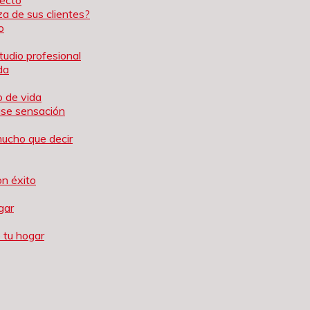
a de sus clientes?
o
tudio profesional
da
o de vida
ause sensación
mucho que decir
on éxito
gar
 tu hogar