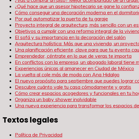
¿Qué hace que un asesor hipotecario se gane la confianz
Cómo conseguir una decoración moderna en el dormitori
Por qué automatizar la puerta de tu garaje
Proyecto integral de arquitectura, más sencillo con un es
Objetivos a cumplir con una reforma integral de la vivien
El sofá y su importancia en la decoración del salón
Arquitectura holística: Más que una vivienda, un proyect
Una planificación eficiente, clave para que tu evento c
Emprendedor, céntrate en lo que de veras te importa
En conflictos con la empresa, un abogado laboral tiene 
Experiencias únicas al amanecer en Ciudad de México
La vuelta al cole más de moda con Ana Hidalgo
El nuevo propósito para septiembre que puedes lograr c
Descubre cuánto vale tu casa cómodamente y gratis
Cómo crear espacios acogedores y funcionales en tu ho
Organiza un baby shower inolvidable
Una nueva experiencia para transformar los espacios de
Textos legales
Política de Privacidad