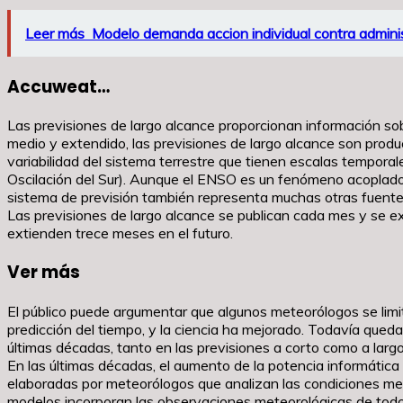
Leer más
Modelo demanda accion individual contra admini
Accuweat…
Las previsiones de largo alcance proporcionan información sob
medio y extendido, las previsiones de largo alcance son prod
variabilidad del sistema terrestre que tienen escalas temporal
Oscilación del Sur). Aunque el ENSO es un fenómeno acoplado o
sistema de previsión también representa muchas otras fuentes
Las previsiones de largo alcance se publican cada mes y se e
extienden trece meses en el futuro.
Ver más
El público puede argumentar que algunos meteorólogos se limit
predicción del tiempo, y la ciencia ha mejorado. Todavía queda
últimas décadas, tanto en las previsiones a corto como a largo
En las últimas décadas, el aumento de la potencia informática 
elaboradas por meteorólogos que analizan las condiciones mete
modelos incorporan las observaciones meteorológicas de todo