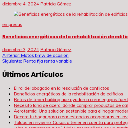
diciembre 4, 2024
Patricia Gómez
empresas
Beneficios energéticos de la rehabilitación de edifi
diciembre 3, 2024
Patricia Gómez
Navegación
Anterior:
Motos bmw de ocasion
Siguiente:
Renta fija renta variable
de
Últimos Artículos
entradas
El rol del abogado en la resolución de conflictos
Beneficios energéticos de la rehabilitación de edificios
Retos de team building que ayudan a crear equipos fue
Necesito lana de acero: dónde comprar productos de cal
Aerotermia: Una solución sostenible para el hogar mode
Decora tu hogar para crear estancias acogedoras en inv
Toldos en invierno: Cosas a tener en cuenta para proteg
¿Vas a comprar un piso? Mejor acompañado de un arqui