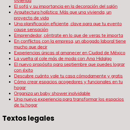
vivienda
El sofá y su importancia en la decoración del salón
Arquitectura holística: Más que una vivienda, un
proyecto de vida
Una planificación eficiente, clave para que tu evento
cause sensación
Emprendedor, céntrate en lo que de veras te importa
En conflictos con la empresa, un abogado laboral tiene
mucho que decir
Experiencias únicas al amanecer en Ciudad de México
La vuelta al cole más de moda con Ana Hidalgo
El nuevo propósito para septiembre que puedes lograr
con éxito
Descubre cuánto vale tu casa cómodamente y gratis
Cómo crear espacios acogedores y funcionales en tu
hogar
Organiza un baby shower inolvidable
Una nueva experiencia para transformar los espacios
de tu hogar
Textos legales