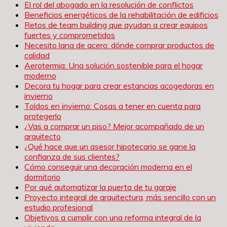
El rol del abogado en la resolución de conflictos
Beneficios energéticos de la rehabilitación de edificios
Retos de team building que ayudan a crear equipos
fuertes y comprometidos
Necesito lana de acero: dónde comprar productos de
calidad
Aerotermia: Una solución sostenible para el hogar
moderno
Decora tu hogar para crear estancias acogedoras en
invierno
Toldos en invierno: Cosas a tener en cuenta para
protegerlo
¿Vas a comprar un piso? Mejor acompañado de un
arquitecto
¿Qué hace que un asesor hipotecario se gane la
confianza de sus clientes?
Cómo conseguir una decoración moderna en el
dormitorio
Por qué automatizar la puerta de tu garaje
Proyecto integral de arquitectura, más sencillo con un
estudio profesional
Objetivos a cumplir con una reforma integral de la