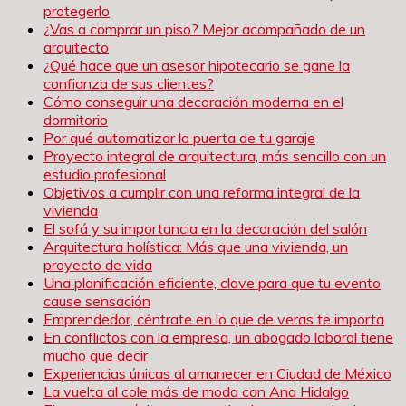
protegerlo
¿Vas a comprar un piso? Mejor acompañado de un
arquitecto
¿Qué hace que un asesor hipotecario se gane la
confianza de sus clientes?
Cómo conseguir una decoración moderna en el
dormitorio
Por qué automatizar la puerta de tu garaje
Proyecto integral de arquitectura, más sencillo con un
estudio profesional
Objetivos a cumplir con una reforma integral de la
vivienda
El sofá y su importancia en la decoración del salón
Arquitectura holística: Más que una vivienda, un
proyecto de vida
Una planificación eficiente, clave para que tu evento
cause sensación
Emprendedor, céntrate en lo que de veras te importa
En conflictos con la empresa, un abogado laboral tiene
mucho que decir
Experiencias únicas al amanecer en Ciudad de México
La vuelta al cole más de moda con Ana Hidalgo