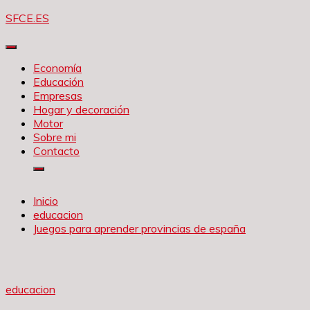
Saltar
SFCE.ES
al
contenido
Economía
Educación
Empresas
Hogar y decoración
Motor
Sobre mi
Contacto
Inicio
educacion
Juegos para aprender provincias de españa
educacion