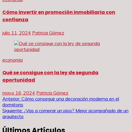
Cómo invertir en promoción inmobiliaria con
confianza
julio 11, 2024
Patricia Gómez
economia
Qué se consigue con la ley de segunda
oportunidad
mayo 16, 2024
Patricia Gómez
Navegación
Anterior:
Cómo conseguir una decoración moderna en el
dormitorio
de
Siguiente:
¿Vas a comprar un piso? Mejor acompañado de un
arquitecto
entradas
Últimos Artículos