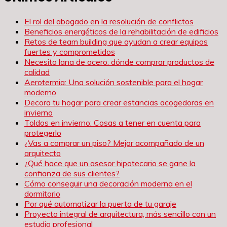
El rol del abogado en la resolución de conflictos
Beneficios energéticos de la rehabilitación de edificios
Retos de team building que ayudan a crear equipos
fuertes y comprometidos
Necesito lana de acero: dónde comprar productos de
calidad
Aerotermia: Una solución sostenible para el hogar
moderno
Decora tu hogar para crear estancias acogedoras en
invierno
Toldos en invierno: Cosas a tener en cuenta para
protegerlo
¿Vas a comprar un piso? Mejor acompañado de un
arquitecto
¿Qué hace que un asesor hipotecario se gane la
confianza de sus clientes?
Cómo conseguir una decoración moderna en el
dormitorio
Por qué automatizar la puerta de tu garaje
Proyecto integral de arquitectura, más sencillo con un
estudio profesional