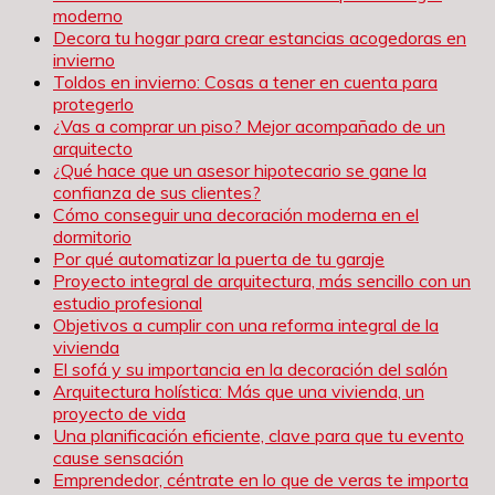
moderno
Decora tu hogar para crear estancias acogedoras en
invierno
Toldos en invierno: Cosas a tener en cuenta para
protegerlo
¿Vas a comprar un piso? Mejor acompañado de un
arquitecto
¿Qué hace que un asesor hipotecario se gane la
confianza de sus clientes?
Cómo conseguir una decoración moderna en el
dormitorio
Por qué automatizar la puerta de tu garaje
Proyecto integral de arquitectura, más sencillo con un
estudio profesional
Objetivos a cumplir con una reforma integral de la
vivienda
El sofá y su importancia en la decoración del salón
Arquitectura holística: Más que una vivienda, un
proyecto de vida
Una planificación eficiente, clave para que tu evento
cause sensación
Emprendedor, céntrate en lo que de veras te importa