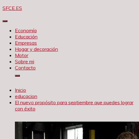
Saltar
SFCE.ES
al
contenido
Economía
Educación
Empresas
Hogar y decoración
Motor
Sobre mi
Contacto
Inicio
educacion
El nuevo propósito para septiembre que puedes lograr
con éxito