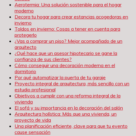
Aerotermia: Una solución sostenible para el hogar
moderno
Decora tu hogar para crear estancias acogedoras en
invierno
Toldos en invierno: Cosas a tener en cuenta para
protegerlo
¿Vas a comprar un piso? Mejor acompañado de un
arquitecto
¿Qué hace que un asesor hipotecario se gane la
confianza de sus clientes?
Cómo conseguir una decoración moderna en el
dormitorio
Por qué automatizar la puerta de tu garaje
Proyecto integral de arquitectura, más sencillo con un
estudio profesional
Objetivos a cumplir con una reforma integral de la
vivienda
El sofá y su importancia en la decoración del salón
Arquitectura holística: Más que una vivienda, un
proyecto de vida
Una planificación eficiente, clave para que tu evento
cause sensación