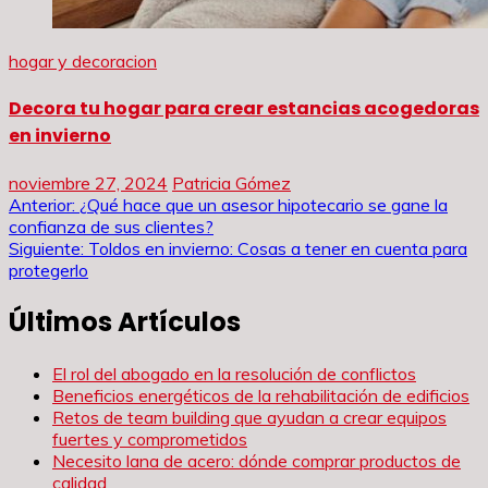
hogar y decoracion
Decora tu hogar para crear estancias acogedoras
en invierno
noviembre 27, 2024
Patricia Gómez
Navegación
Anterior:
¿Qué hace que un asesor hipotecario se gane la
confianza de sus clientes?
de
Siguiente:
Toldos en invierno: Cosas a tener en cuenta para
protegerlo
entradas
Últimos Artículos
El rol del abogado en la resolución de conflictos
Beneficios energéticos de la rehabilitación de edificios
Retos de team building que ayudan a crear equipos
fuertes y comprometidos
Necesito lana de acero: dónde comprar productos de
calidad