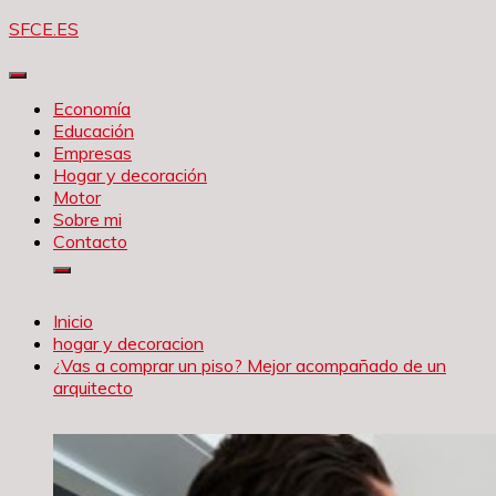
Saltar
SFCE.ES
al
contenido
Economía
Educación
Empresas
Hogar y decoración
Motor
Sobre mi
Contacto
Inicio
hogar y decoracion
¿Vas a comprar un piso? Mejor acompañado de un
arquitecto