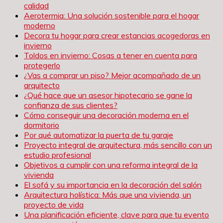
calidad
Aerotermia: Una solución sostenible para el hogar
moderno
Decora tu hogar para crear estancias acogedoras en
invierno
Toldos en invierno: Cosas a tener en cuenta para
protegerlo
¿Vas a comprar un piso? Mejor acompañado de un
arquitecto
¿Qué hace que un asesor hipotecario se gane la
confianza de sus clientes?
Cómo conseguir una decoración moderna en el
dormitorio
Por qué automatizar la puerta de tu garaje
Proyecto integral de arquitectura, más sencillo con un
estudio profesional
Objetivos a cumplir con una reforma integral de la
vivienda
El sofá y su importancia en la decoración del salón
Arquitectura holística: Más que una vivienda, un
proyecto de vida
Una planificación eficiente, clave para que tu evento