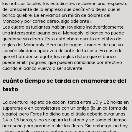
las noticias locales, los estudiantes recibieron una respuesta
del presidente de la empresa que decía: «No dejes que el
banco quiebre. Le enviamos un millón de dólares del
Monopoly por correo aéreo, siga adelante».
Los cuatro estudiantes habían revelado inadvertidamente
una interesante laguna en el Monopoly: el banco no puede
quedarse sin dinero. Esto está ahora escrito en el libro de
reglas del Monopoly. Pero no te hagas ilusiones de que un
camión blindado aparezca delante de tu casa. En caso de
que el flotador se agote, las reglas dictan que el banco
puede emitir pagarés, que pueden cambiarse por efectivo
cuando el banco vuelva a ser solvente.
cuánto tiempo se tarda en enamorarse del
texto
La aventura, repleta de acción, tarda entre 10 y 12 horas en
superarse o en completarse con un amigo (la única forma de
jugarlo), pero Fares ha dicho que el título debería durar unas
14 o 15 horas, si no se apura la historia y se toma el tiempo
necesario para pararse a oler las flores. Sin embargo, no hay
coleccionables que encontrar o recoger, pero sí muchos