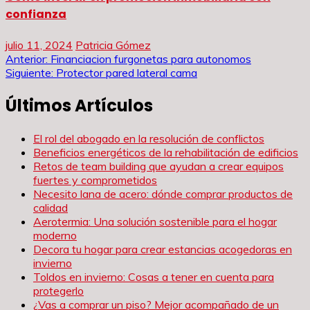
confianza
julio 11, 2024
Patricia Gómez
Navegación
Anterior:
Financiacion furgonetas para autonomos
Siguiente:
Protector pared lateral cama
de
Últimos Artículos
entradas
El rol del abogado en la resolución de conflictos
Beneficios energéticos de la rehabilitación de edificios
Retos de team building que ayudan a crear equipos
fuertes y comprometidos
Necesito lana de acero: dónde comprar productos de
calidad
Aerotermia: Una solución sostenible para el hogar
moderno
Decora tu hogar para crear estancias acogedoras en
invierno
Toldos en invierno: Cosas a tener en cuenta para
protegerlo
¿Vas a comprar un piso? Mejor acompañado de un