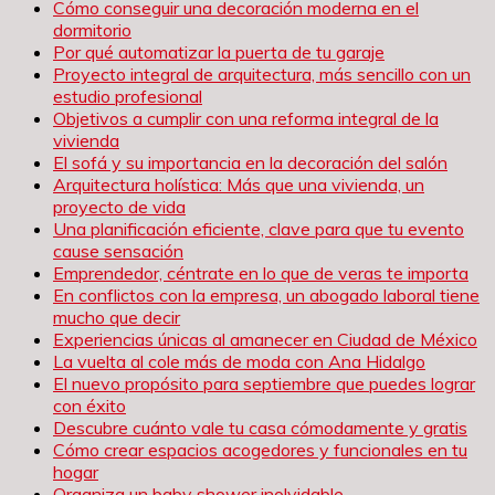
Cómo conseguir una decoración moderna en el
dormitorio
Por qué automatizar la puerta de tu garaje
Proyecto integral de arquitectura, más sencillo con un
estudio profesional
Objetivos a cumplir con una reforma integral de la
vivienda
El sofá y su importancia en la decoración del salón
Arquitectura holística: Más que una vivienda, un
proyecto de vida
Una planificación eficiente, clave para que tu evento
cause sensación
Emprendedor, céntrate en lo que de veras te importa
En conflictos con la empresa, un abogado laboral tiene
mucho que decir
Experiencias únicas al amanecer en Ciudad de México
La vuelta al cole más de moda con Ana Hidalgo
El nuevo propósito para septiembre que puedes lograr
con éxito
Descubre cuánto vale tu casa cómodamente y gratis
Cómo crear espacios acogedores y funcionales en tu
hogar
Organiza un baby shower inolvidable