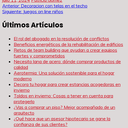
Navegación
Anterior:
Decoracion con telas en el techo
Siguiente:
Juegos on line niños
de
Últimos Artículos
entradas
El rol del abogado en la resolución de conflictos
Beneficios energéticos de la rehabilitación de edificios
Retos de team building que ayudan a crear equipos
fuertes y comprometidos
Necesito lana de acero: dónde comprar productos de
calidad
Aerotermia: Una solución sostenible para el hogar
moderno
Decora tu hogar para crear estancias acogedoras en
invierno
Toldos en invierno: Cosas a tener en cuenta para
protegerlo
¿Vas a comprar un piso? Mejor acompañado de un
arquitecto
¿Qué hace que un asesor hipotecario se gane la
confianza de sus clientes?