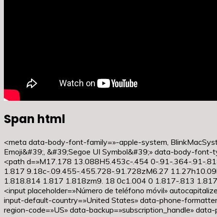
Span html
<meta data-body-font-family=»-apple-system, BlinkMacSyste
Emoji&#39;, &#39;Segoe UI Symbol&#39;» data-body-font-
<path d=»M17.178 13.088H5.453c-.454 0-.91-.364-.91-.81
1.817 9.18c-.09.455-.455.728-.91.728zM6.27 11.27h10.09
1.818.814 1.817 1.818zm9. 18 0c1.004 0 1.817-.813 1.81
<input placeholder=»Número de teléfono móvil» autocapitali
input-default-country=»United States» data-phone-formatte
region-code=»US» data-backup=»subscription_handle» data-ph