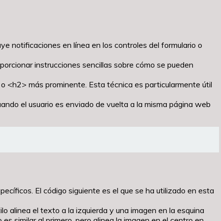
uye notificaciones en línea en los controles del formulario o
roporcionar instrucciones sencillas sobre cómo se pueden
> o <h2> más prominente. Esta técnica es particularmente útil
 Cuando el usuario es enviado de vuelta a la misma página web
ficos. El código siguiente es el que se ha utilizado en esta
ilo alinea el texto a la izquierda y una imagen en la esquina
o es similar al primero, pero alinea la imagen en el centro en