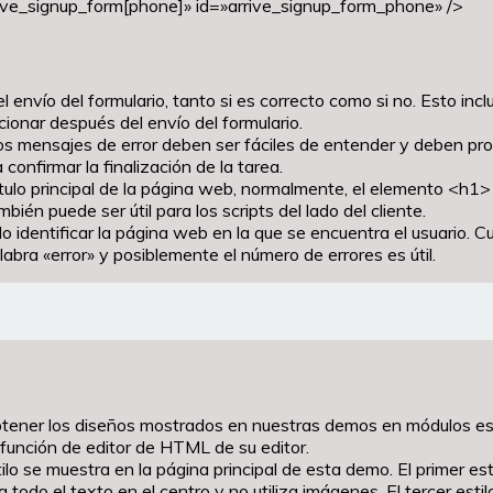
e_signup_form[phone]» id=»arrive_signup_form_phone» />
 envío del formulario, tanto si es correcto como si no. Esto incl
cionar después del envío del formulario.
, los mensajes de error deben ser fáciles de entender y deben p
onfirmar la finalización de la tarea.
título principal de la página web, normalmente, el elemento <h1
ién puede ser útil para los scripts del lado del cliente.
ndo identificar la página web en la que se encuentra el usuario.
abra «error» y posiblemente el número de errores es útil.
ner los diseños mostrados en nuestras demos en módulos especí
a función de editor de HTML de su editor.
ilo se muestra en la página principal de esta demo. El primer est
ea todo el texto en el centro y no utiliza imágenes. El tercer estil