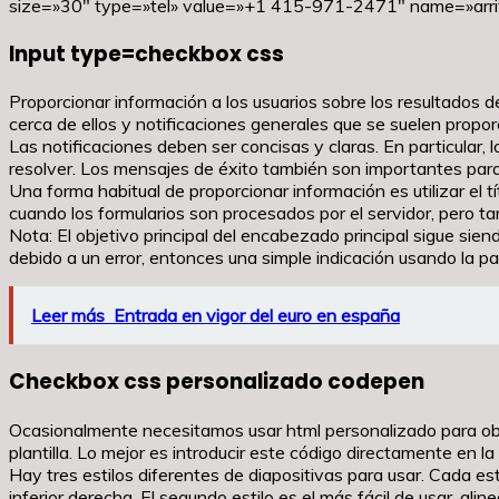
size=»30″ type=»tel» value=»+1 415-971-2471″ name=»arriv
Input type=checkbox css
Proporcionar información a los usuarios sobre los resultados del
cerca de ellos y notificaciones generales que se suelen propor
Las notificaciones deben ser concisas y claras. En particular
resolver. Los mensajes de éxito también son importantes para c
Una forma habitual de proporcionar información es utilizar el 
cuando los formularios son procesados por el servidor, pero tamb
Nota: El objetivo principal del encabezado principal sigue sie
debido a un error, entonces una simple indicación usando la pal
Leer más
Entrada en vigor del euro en españa
Checkbox css personalizado codepen
Ocasionalmente necesitamos usar html personalizado para obte
plantilla. Lo mejor es introducir este código directamente en l
Hay tres estilos diferentes de diapositivas para usar. Cada est
inferior derecha. El segundo estilo es el más fácil de usar, alin