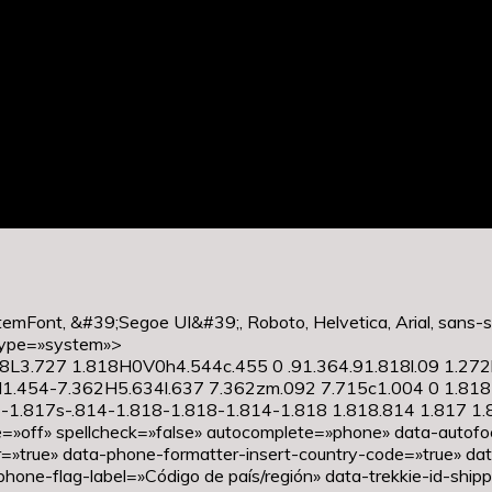
mFont, &#39;Segoe UI&#39;, Roboto, Helvetica, Arial, sans-s
type=»system»>
8L3.727 1.818H0V0h4.544c.455 0 .91.364.91.818l.09 1.272h
l1.454-7.362H5.634l.637 7.362zm.092 7.715c1.004 0 1.818
7-1.817s-.814-1.818-1.818-1.814-1.818 1.818.814 1.817 1.
ze=»off» spellcheck=»false» autocomplete=»phone» data-autofo
r=»true» data-phone-formatter-insert-country-code=»true» d
one-flag-label=»Código de país/región» data-trekkie-id-ship