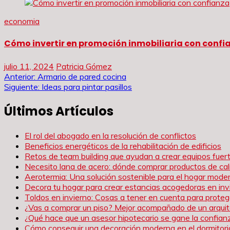
economia
Cómo invertir en promoción inmobiliaria con confi
julio 11, 2024
Patricia Gómez
Navegación
Anterior:
Armario de pared cocina
Siguiente:
Ideas para pintar pasillos
de
Últimos Artículos
entradas
El rol del abogado en la resolución de conflictos
Beneficios energéticos de la rehabilitación de edificios
Retos de team building que ayudan a crear equipos fue
Necesito lana de acero: dónde comprar productos de cal
Aerotermia: Una solución sostenible para el hogar mode
Decora tu hogar para crear estancias acogedoras en inv
Toldos en invierno: Cosas a tener en cuenta para proteg
¿Vas a comprar un piso? Mejor acompañado de un arqui
¿Qué hace que un asesor hipotecario se gane la confianz
Cómo conseguir una decoración moderna en el dormitori