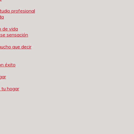
tudio profesional
da
o de vida
ause sensación
mucho que decir
on éxito
gar
 tu hogar