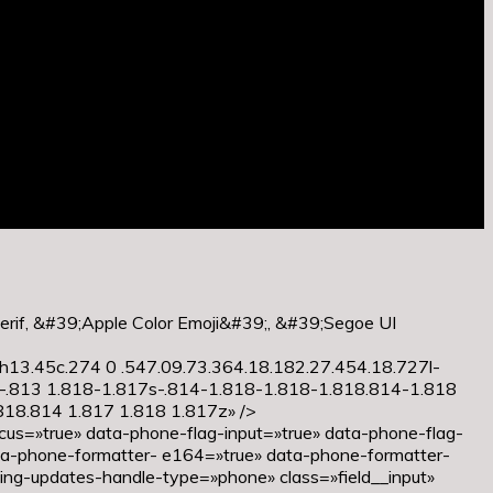
erif, &#39;Apple Color Emoji&#39;, &#39;Segoe UI
13.45c.274 0 .547.09.73.364.18.182.27.454.18.727l-
-.813 1.818-1.817s-.814-1.818-1.818-1.818.814-1.818
818.814 1.817 1.818 1.817z» />
cus=»true» data-phone-flag-input=»true» data-phone-flag-
ata-phone-formatter- e164=»true» data-phone-formatter-
ping-updates-handle-type=»phone» class=»field__input»