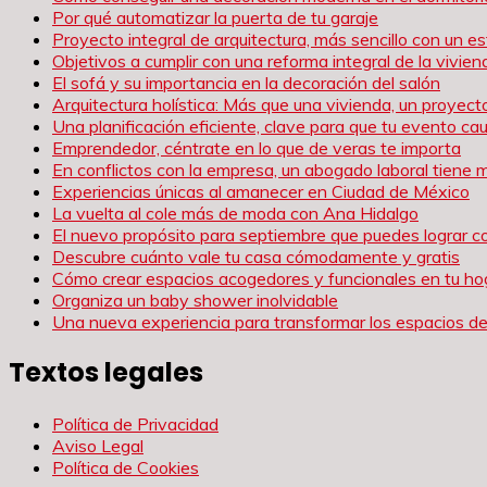
Por qué automatizar la puerta de tu garaje
Proyecto integral de arquitectura, más sencillo con un es
Objetivos a cumplir con una reforma integral de la vivien
El sofá y su importancia en la decoración del salón
Arquitectura holística: Más que una vivienda, un proyect
Una planificación eficiente, clave para que tu evento c
Emprendedor, céntrate en lo que de veras te importa
En conflictos con la empresa, un abogado laboral tiene 
Experiencias únicas al amanecer en Ciudad de México
La vuelta al cole más de moda con Ana Hidalgo
El nuevo propósito para septiembre que puedes lograr c
Descubre cuánto vale tu casa cómodamente y gratis
Cómo crear espacios acogedores y funcionales en tu ho
Organiza un baby shower inolvidable
Una nueva experiencia para transformar los espacios de
Textos legales
Política de Privacidad
Aviso Legal
Política de Cookies