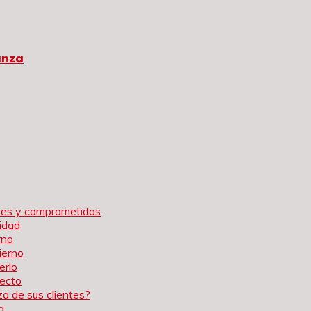
anza
rtes y comprometidos
idad
rno
ierno
erlo
tecto
a de sus clientes?
o