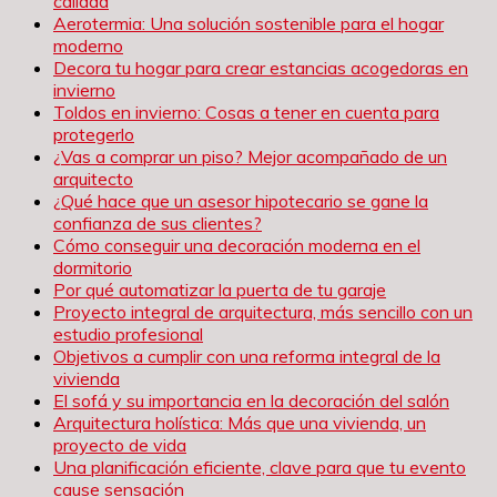
calidad
Aerotermia: Una solución sostenible para el hogar
moderno
Decora tu hogar para crear estancias acogedoras en
invierno
Toldos en invierno: Cosas a tener en cuenta para
protegerlo
¿Vas a comprar un piso? Mejor acompañado de un
arquitecto
¿Qué hace que un asesor hipotecario se gane la
confianza de sus clientes?
Cómo conseguir una decoración moderna en el
dormitorio
Por qué automatizar la puerta de tu garaje
Proyecto integral de arquitectura, más sencillo con un
estudio profesional
Objetivos a cumplir con una reforma integral de la
vivienda
El sofá y su importancia en la decoración del salón
Arquitectura holística: Más que una vivienda, un
proyecto de vida
Una planificación eficiente, clave para que tu evento
cause sensación