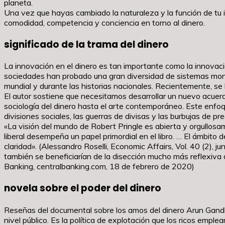
planeta.
Una vez que hayas cambiado la naturaleza y la función de tu in
comodidad, competencia y conciencia en torno al dinero.
significado de la trama del dinero
La innovación en el dinero es tan importante como la innovació
sociedades han probado una gran diversidad de sistemas monet
mundial y durante las historias nacionales. Recientemente, se
El autor sostiene que necesitamos desarrollar un nuevo acuer
sociología del dinero hasta el arte contemporáneo. Este enfoq
divisiones sociales, las guerras de divisas y las burbujas de pre
«La visión del mundo de Robert Pringle es abierta y orgullosa
liberal desempeña un papel primordial en el libro. … El ámbito
claridad». (Alessandro Roselli, Economic Affairs, Vol. 40 (2), ju
también se beneficiarían de la disección mucho más reflexiva de
Banking, centralbanking.com, 18 de febrero de 2020)
novela sobre el poder del dinero
Reseñas del documental sobre los amos del dinero Arun Gand
nivel público. Es la política de explotación que los ricos empl