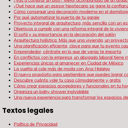
¿Qué hace que un asesor hipotecario se gane la confianz
Cómo conseguir una decoración moderna en el dormitori
Por qué automatizar la puerta de tu garaje
Proyecto integral de arquitectura, más sencillo con un es
Objetivos a cumplir con una reforma integral de la vivien
El sofá y su importancia en la decoración del salón
Arquitectura holística: Más que una vivienda, un proyect
Una planificación eficiente, clave para que tu evento c
Emprendedor, céntrate en lo que de veras te importa
En conflictos con la empresa, un abogado laboral tiene 
Experiencias únicas al amanecer en Ciudad de México
La vuelta al cole más de moda con Ana Hidalgo
El nuevo propósito para septiembre que puedes lograr c
Descubre cuánto vale tu casa cómodamente y gratis
Cómo crear espacios acogedores y funcionales en tu ho
Organiza un baby shower inolvidable
Una nueva experiencia para transformar los espacios de
Textos legales
Política de Privacidad