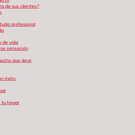
a de sus clientes?
o
tudio profesional
da
o de vida
ause sensación
mucho que decir
on éxito
gar
 tu hogar