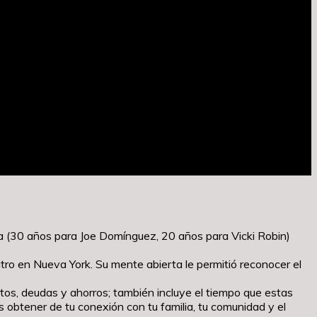
ada (30 años para Joe Domínguez, 20 años para Vicki Robin)
tro en Nueva York. Su mente abierta le permitió reconocer el
astos, deudas y ahorros; también incluye el tiempo que estas
s obtener de tu conexión con tu familia, tu comunidad y el