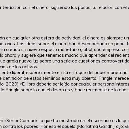
teracción con el dinero, siguiendo los pasos, tu relación con e
n en cualquier otra esfera de actividad; el dinero es siempre un
arios. Las ideas sobre el dinero han desempeñado un papel fun
 ha creado un nuevo espacio monetario global, una empresa conju
do ahora y sugiere que tenemos mucho que aprender del recient
ue arroja nueva luz sobre una serie de cuestiones controvertida
cios de los activos.
mente liberal, especialmente en su enfoque del papel monetario 
 de definición de estos términos está muy abierto. Pringle mere
nio, 2020) «El libro debería ser leído por cualquier persona intere
 Pringle sobre lo que el dinero es y hace realmente de lo que su
hi «Señor Carmack, lo que ha mostrado en el escenario es lo q
ean contra los pobres. Por eso el abuelo [Mahatma Gandhi] dijo: «