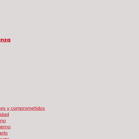
anza
rtes y comprometidos
idad
rno
ierno
erlo
tecto