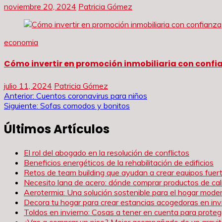
noviembre 20, 2024
Patricia Gómez
economia
Cómo invertir en promoción inmobiliaria con confi
julio 11, 2024
Patricia Gómez
Navegación
Anterior:
Cuentos coronavirus para niños
Siguiente:
Sofas comodos y bonitos
de
Últimos Artículos
entradas
El rol del abogado en la resolución de conflictos
Beneficios energéticos de la rehabilitación de edificios
Retos de team building que ayudan a crear equipos fue
Necesito lana de acero: dónde comprar productos de cal
Aerotermia: Una solución sostenible para el hogar mode
Decora tu hogar para crear estancias acogedoras en inv
Toldos en invierno: Cosas a tener en cuenta para proteg
¿Vas a comprar un piso? Mejor acompañado de un arqui