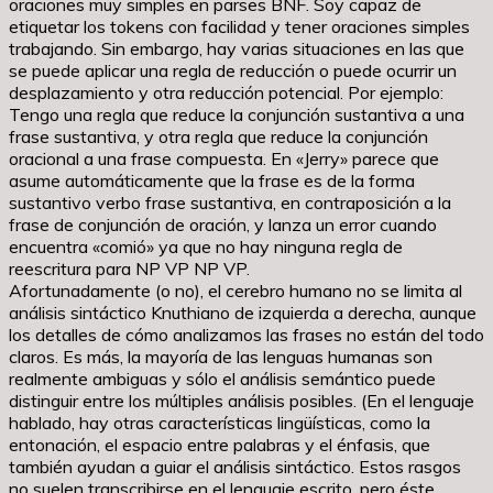
oraciones muy simples en parses BNF. Soy capaz de
etiquetar los tokens con facilidad y tener oraciones simples
trabajando. Sin embargo, hay varias situaciones en las que
se puede aplicar una regla de reducción o puede ocurrir un
desplazamiento y otra reducción potencial. Por ejemplo:
Tengo una regla que reduce la conjunción sustantiva a una
frase sustantiva, y otra regla que reduce la conjunción
oracional a una frase compuesta. En «Jerry» parece que
asume automáticamente que la frase es de la forma
sustantivo verbo frase sustantiva, en contraposición a la
frase de conjunción de oración, y lanza un error cuando
encuentra «comió» ya que no hay ninguna regla de
reescritura para NP VP NP VP.
Afortunadamente (o no), el cerebro humano no se limita al
análisis sintáctico Knuthiano de izquierda a derecha, aunque
los detalles de cómo analizamos las frases no están del todo
claros. Es más, la mayoría de las lenguas humanas son
realmente ambiguas y sólo el análisis semántico puede
distinguir entre los múltiples análisis posibles. (En el lenguaje
hablado, hay otras características lingüísticas, como la
entonación, el espacio entre palabras y el énfasis, que
también ayudan a guiar el análisis sintáctico. Estos rasgos
no suelen transcribirse en el lenguaje escrito, pero éste