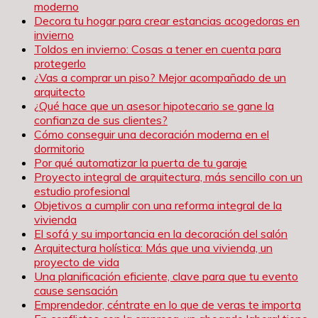
moderno
Decora tu hogar para crear estancias acogedoras en
invierno
Toldos en invierno: Cosas a tener en cuenta para
protegerlo
¿Vas a comprar un piso? Mejor acompañado de un
arquitecto
¿Qué hace que un asesor hipotecario se gane la
confianza de sus clientes?
Cómo conseguir una decoración moderna en el
dormitorio
Por qué automatizar la puerta de tu garaje
Proyecto integral de arquitectura, más sencillo con un
estudio profesional
Objetivos a cumplir con una reforma integral de la
vivienda
El sofá y su importancia en la decoración del salón
Arquitectura holística: Más que una vivienda, un
proyecto de vida
Una planificación eficiente, clave para que tu evento
cause sensación
Emprendedor, céntrate en lo que de veras te importa