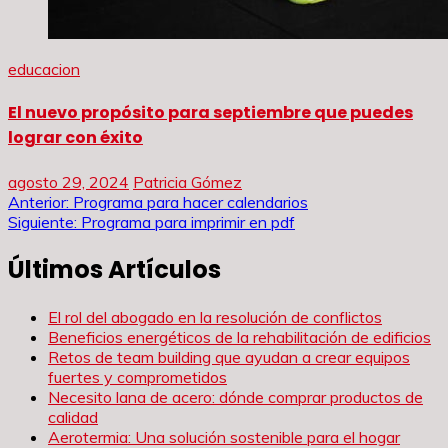
educacion
El nuevo propósito para septiembre que puedes
lograr con éxito
agosto 29, 2024
Patricia Gómez
Navegación
Anterior:
Programa para hacer calendarios
Siguiente:
Programa para imprimir en pdf
de
Últimos Artículos
entradas
El rol del abogado en la resolución de conflictos
Beneficios energéticos de la rehabilitación de edificios
Retos de team building que ayudan a crear equipos
fuertes y comprometidos
Necesito lana de acero: dónde comprar productos de
calidad
Aerotermia: Una solución sostenible para el hogar