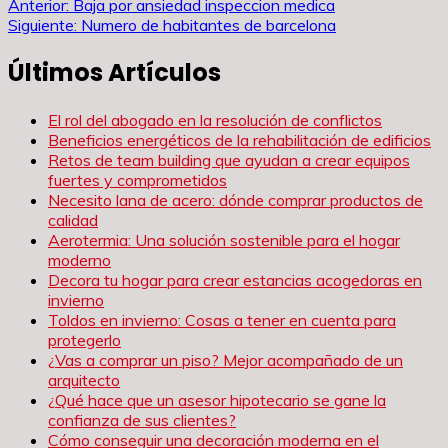
Navegación
Anterior:
Baja por ansiedad inspeccion medica
Siguiente:
Numero de habitantes de barcelona
de
Últimos Artículos
entradas
El rol del abogado en la resolución de conflictos
Beneficios energéticos de la rehabilitación de edificios
Retos de team building que ayudan a crear equipos
fuertes y comprometidos
Necesito lana de acero: dónde comprar productos de
calidad
Aerotermia: Una solución sostenible para el hogar
moderno
Decora tu hogar para crear estancias acogedoras en
invierno
Toldos en invierno: Cosas a tener en cuenta para
protegerlo
¿Vas a comprar un piso? Mejor acompañado de un
arquitecto
¿Qué hace que un asesor hipotecario se gane la
confianza de sus clientes?
Cómo conseguir una decoración moderna en el