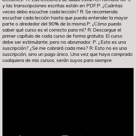
y las transcripciones escritas están en PDF.P: ¿Cuántas
veces debo escuchar cada lección? R: Se recomienda
escuchar cada lección hasta que pueda entender la mayor
parte o alrededor del 90% de la misma.P: ¿Cómo puedo
saber qué curso es el correcto para mí? R: Descargue el
primer capítulo de cada curso de forma gratuita. El curso
debe ser estimulante, pero no abrumador. P: ¿Esto es una
suscripción? ¿Se me cobrará cada mes? R: Esto no es una
suscripción, sino un pago único. Una vez que haya comprado
cualquiera de mis cursos, serán suyos para siempre.