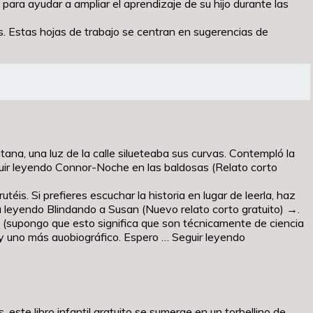
para ayudar a ampliar el aprendizaje de su hijo durante las
ss. Estas hojas de trabajo se centran en sugerencias de
tana, una luz de la calle silueteaba sus curvas. Contempló la
eguir leyendo Connor-Noche en las baldosas (Relato corto
éis. Si prefieres escuchar la historia en lugar de leerla, haz
 leyendo Blindando a Susan (Nuevo relato corto gratuito) →.
a (supongo que esto significa que son técnicamente de ciencia
 y uno más auobiográfico. Espero … Seguir leyendo
este libro infantil gratuito se sumerge en un torbellino de