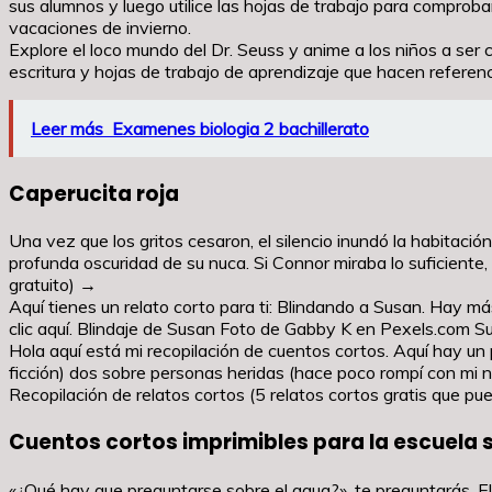
sus alumnos y luego utilice las hojas de trabajo para comproba
vacaciones de invierno.
Explore el loco mundo del Dr. Seuss y anime a los niños a ser 
escritura y hojas de trabajo de aprendizaje que hacen referenci
Leer más
Examenes biologia 2 bachillerato
Caperucita roja
Una vez que los gritos cesaron, el silencio inundó la habitació
profunda oscuridad de su nuca. Si Connor miraba lo suficiente
gratuito) →
Aquí tienes un relato corto para ti: Blindando a Susan. Hay más 
clic aquí. Blindaje de Susan Foto de Gabby K en Pexels.com S
Hola aquí está mi recopilación de cuentos cortos. Aquí hay u
ficción) dos sobre personas heridas (hace poco rompí con mi 
Recopilación de relatos cortos (5 relatos cortos gratis que pu
Cuentos cortos imprimibles para la escuela 
«¿Qué hay que preguntarse sobre el agua?», te preguntarás. El p