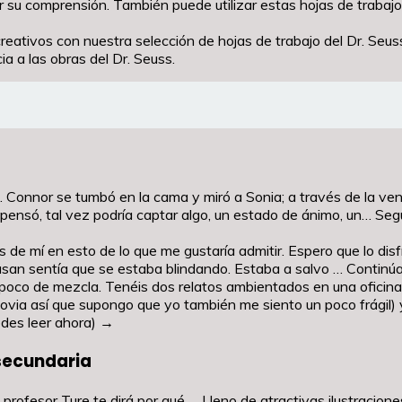
r su comprensión. También puede utilizar estas hojas de trabajo 
creativos con nuestra selección de hojas de trabajo del Dr. Seu
a a las obras del Dr. Seuss.
n. Connor se tumbó en la cama y miró a Sonia; a través de la ven
, pensó, tal vez podría captar algo, un estado de ánimo, un… S
de mí en esto de lo que me gustaría admitir. Espero que lo disfrut
usan sentía que se estaba blindando. Estaba a salvo … Continúa
n poco de mezcla. Tenéis dos relatos ambientados en una oficin
novia así que supongo que yo también me siento un poco frágil)
edes leer ahora) →
secundaria
rofesor Ture te dirá por qué. Lleno de atractivas ilustraciones, 