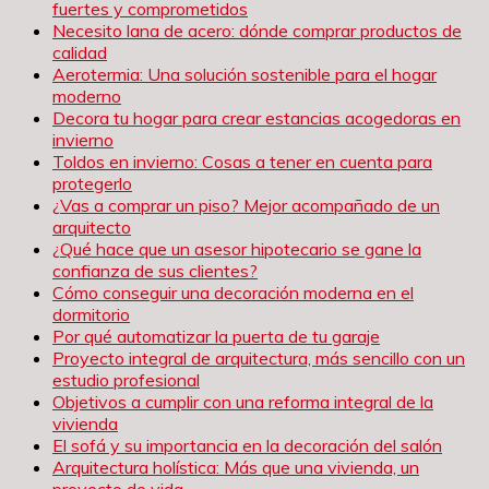
fuertes y comprometidos
Necesito lana de acero: dónde comprar productos de
calidad
Aerotermia: Una solución sostenible para el hogar
moderno
Decora tu hogar para crear estancias acogedoras en
invierno
Toldos en invierno: Cosas a tener en cuenta para
protegerlo
¿Vas a comprar un piso? Mejor acompañado de un
arquitecto
¿Qué hace que un asesor hipotecario se gane la
confianza de sus clientes?
Cómo conseguir una decoración moderna en el
dormitorio
Por qué automatizar la puerta de tu garaje
Proyecto integral de arquitectura, más sencillo con un
estudio profesional
Objetivos a cumplir con una reforma integral de la
vivienda
El sofá y su importancia en la decoración del salón
Arquitectura holística: Más que una vivienda, un
proyecto de vida