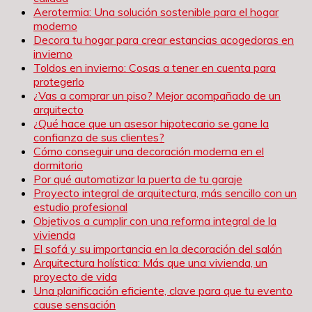
Aerotermia: Una solución sostenible para el hogar
moderno
Decora tu hogar para crear estancias acogedoras en
invierno
Toldos en invierno: Cosas a tener en cuenta para
protegerlo
¿Vas a comprar un piso? Mejor acompañado de un
arquitecto
¿Qué hace que un asesor hipotecario se gane la
confianza de sus clientes?
Cómo conseguir una decoración moderna en el
dormitorio
Por qué automatizar la puerta de tu garaje
Proyecto integral de arquitectura, más sencillo con un
estudio profesional
Objetivos a cumplir con una reforma integral de la
vivienda
El sofá y su importancia en la decoración del salón
Arquitectura holística: Más que una vivienda, un
proyecto de vida
Una planificación eficiente, clave para que tu evento
cause sensación