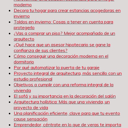
moderno
Decora tu hogar para crear estancias acogedoras en
invierno
Toldos en invierno: Cosas a tener en cuenta para
protegerlo
¿Vas a comprar un piso? Mejor acompañado de un
arquitecto
¿Qué hace que un asesor hipotecario se gane la
confianza de sus clientes?
Cómo conseguir una decoración moderna en el
dormitorio
Por qué automatizar la puerta de tu garaje
Proyecto integral de arquitectura, más sencillo con un
estudio profesional
Objetivos a cumplir con una reforma integral de la
vivienda
El sofá y su importancia en la decoración del salón
Arquitectura holística: Más que una vivienda, un
proyecto de vida
Una planificación eficiente, clave para que tu evento
cause sensación
Emprendedor, céntrate en lo que de veras te importa