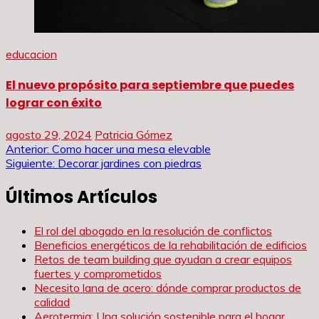
educacion
El nuevo propósito para septiembre que puedes
lograr con éxito
agosto 29, 2024
Patricia Gómez
Navegación
Anterior:
Como hacer una mesa elevable
Siguiente:
Decorar jardines con piedras
de
Últimos Artículos
entradas
El rol del abogado en la resolución de conflictos
Beneficios energéticos de la rehabilitación de edificios
Retos de team building que ayudan a crear equipos
fuertes y comprometidos
Necesito lana de acero: dónde comprar productos de
calidad
Aerotermia: Una solución sostenible para el hogar