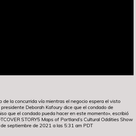
e la concurrida vía mientras el negocio espera el visto
 presidente Deborah Kafoury dice que el condado de
iso que el condado pueda hacer en este momento», escribió
PDTCOVER STORY5 Maps of Portland’s Cultural Oddities Show
9 de septiembre de 2021 a las 5:31 am PDT