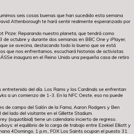
resumimos seis cosas buenas que han sucedido esta semana
y David Attenborough te hará sentir realmente esperanzado por
ot Prize: Reparando nuestro planeta, que tendrá como
go 3 de octubre y durante dos semanas en BBC One y iPlayer,
e que se avecina, destacando todo lo bueno que se está
a los que nos enfrentamos, escuchará historias de activistas
 MÁSSe inaugura en el Reino Unido una pequeña casa de retiro
ás entretenido del día. Los Rams y los Cardinals se enfrentan
hawks a un comienzo de 1-3. En la NFC Oeste, eso no puede
ales de campo del Salón de la Fama, Aaron Rodgers y Ben
del lado del visitante en el Gillette Stadium.
 (isquiotibial) tiene un calendario incierto de regreso.
s: el equilibrio de la carga de trabajo entre Ezekiel Elliott y
emana 4Domingo, 1 p.m., FOX Los Saints ocupan el puesto 31