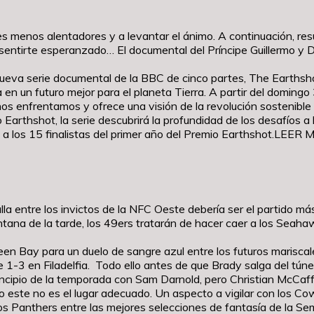
res menos alentadores y a levantar el ánimo. A continuación, 
 y sentirte esperanzado… El documental del Príncipe Guillermo 
nueva serie documental de la BBC de cinco partes, The Earthsh
 en un futuro mejor para el planeta Tierra. A partir del domin
nos enfrentamos y ofrece una visión de la revolución sostenibl
o Earthshot, la serie descubrirá la profundidad de los desafíos 
 a los 15 finalistas del primer año del Premio Earthshot.LEER
alla entre los invictos de la NFC Oeste debería ser el partido m
entana de la tarde, los 49ers tratarán de hacer caer a los Sea
een Bay para un duelo de sangre azul entre los futuros marisc
 1-3 en Filadelfia. Todo ello antes de que Brady salga del túnel 
cipio de la temporada con Sam Darnold, pero Christian McCaffrey
este no es el lugar adecuado. Un aspecto a vigilar con los Cowboy
s Panthers entre las mejores selecciones de fantasía de la S