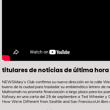
titulares de noticias de última hora
NEWSMary’s Club confirma su nueva dirección en la calle West
bueno de la ciudad para trasladar su emblemático letrero d
Multnomah no promete financiación a largo plazo para los pu
Kafoury en una carta del 29 de septiembre a Ted Wheeler 
How We’re Different from Seattle and San FranciscoUn libr