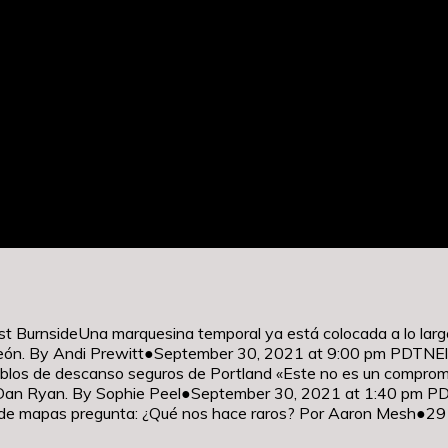
 BurnsideUna marquesina temporal ya está colocada a lo largo d
e neón. By Andi Prewitt●September 30, 2021 at 9:00 pm PDTNEl
eblos de descanso seguros de Portland «Este no es un comprom
y Dan Ryan. By Sophie Peel●September 30, 2021 at 1:40 pm 
o de mapas pregunta: ¿Qué nos hace raros? Por Aaron Mesh●2