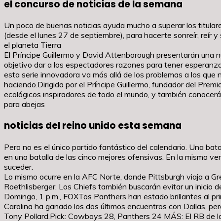
el concurso de noticias de la semana
Un poco de buenas noticias ayuda mucho a superar los titula
(desde el lunes 27 de septiembre), para hacerte sonreír, reír
el planeta Tierra
El Príncipe Guillermo y David Attenborough presentarán una 
objetivo dar a los espectadores razones para tener esperanza
esta serie innovadora va más allá de los problemas a los que 
haciendo.Dirigida por el Príncipe Guillermo, fundador del Premi
ecológicos inspiradores de todo el mundo, y también conocerá
para abejas
noticias del reino unido esta semana
Pero no es el único partido fantástico del calendario. Una bat
en una batalla de las cinco mejores ofensivas. En la misma v
suceder.
Lo mismo ocurre en la AFC Norte, donde Pittsburgh viaja a Gr
Roethlisberger. Los Chiefs también buscarán evitar un inicio de
Domingo, 1 p.m., FOXTos Panthers han estado brillantes al prin
Carolina ha ganado los dos últimos encuentros con Dallas, pero 
Tony Pollard.Pick: Cowboys 28, Panthers 24 MÁS: El RB de lo