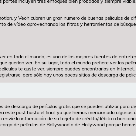
es partes incluyen tres enfoques bien probados y siempre viabl
motion, y Veoh cubren un gran número de buenas películas de di
to de vídeo aprovechando los filtros y herramientas de búsqueda
 ver en todo el mundo, es una de las mejores fuentes de entret
ue querían ver. En su lugar, todo el mundo prefiere ver las pelí
 películas te guste ver, siempre puedes encontrarlas en Internet.
egistrarse, pero sólo hay unos pocos sitios de descarga de pelíc
s de descarga de películas gratis que se pueden utilizar para d
ea este post hasta el final, ya que hemos mencionado algunos de
No envíe la información de su tarjeta de crédito/débito o bancar
scarga de películas de Bollywood o de Hollywood porque hemos 