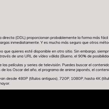
 directa (DDL) proporcionan probablemente la forma más fácil de
 descargas inmediatamente. Y es mucho más seguro que otros métod
o que quieres esté disponible en otro sitio. Sin embargo, siempre
ravés de una URL de vídeo válida (Bueno, el 90% de posibilida
 las películas y series de televisión. Puedes buscar el contenid
as de los Oscar del año, el programa de anime japonés, el con
e van desde 480P (títulos antiguos), 720P, 1080P, hasta 4K (tít
mayor.