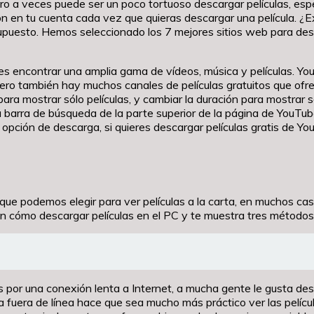
pero a veces puede ser un poco tortuoso descargar películas, e
n en tu cuenta cada vez que quieras descargar una película. ¿Exi
upuesto. Hemos seleccionado los 7 mejores sitios web para desca
s encontrar una amplia gama de vídeos, música y películas. You
ero también hay muchos canales de películas gratuitos que ofr
 mostrar sólo películas, y cambiar la duración para mostrar sólo
en la barra de búsqueda de la parte superior de la página de YouT
 opción de descarga, si quieres descargar películas gratis de 
que podemos elegir para ver películas a la carta, en muchos caso
en cómo descargar películas en el PC y te muestra tres métodos 
or una conexión lenta a Internet, a mucha gente le gusta desca
 fuera de línea hace que sea mucho más práctico ver las pelícu