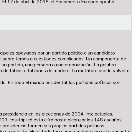
s. El 17 de abril de 2018, el Parlamento Europeo aprobó
incipales apoyados por un partido político o un candidato
general sobre temas o cuestiones complicadas. Un componente de
e un partido, una persona o una organización. La palabra
o de tablas o tablones de madera. La metáfora puede volver a
do. En todo el mundo occidental, los partidos políticos son
 presidencia en las elecciones de 2004. Intelectuales,
9, casi triplicó esta cifra hasta alcanzar los 148 escaños,
a presidencia formen sus propios partidos políticos.
do y centrista. Ha estado tan comprometido con esta etiqueta