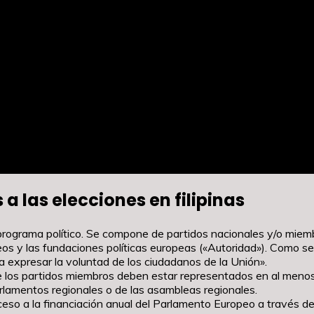
a las elecciones en filipinas
 programa político. Se compone de partidos nacionales y/o mie
peos y las fundaciones políticas europeas («Autoridad»). Como se
a expresar la voluntad de los ciudadanos de la Unión».
ue los partidos miembros deben estar representados en al meno
rlamentos regionales o de las asambleas regionales.
cceso a la financiación anual del Parlamento Europeo a través d