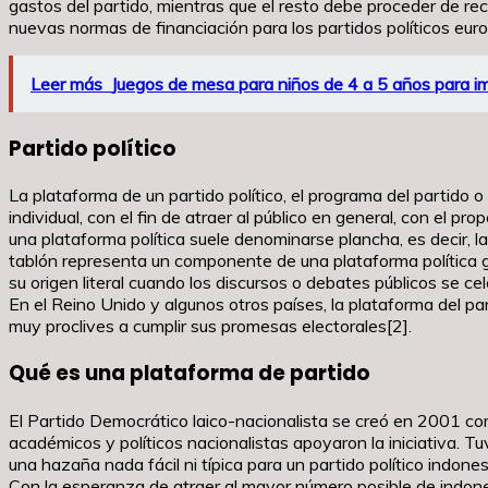
gastos del partido, mientras que el resto debe proceder de rec
nuevas normas de financiación para los partidos políticos eur
Leer más
Juegos de mesa para niños de 4 a 5 años para im
Partido político
La plataforma de un partido político, el programa del partido o
individual, con el fin de atraer al público en general, con el
una plataforma política suele denominarse plancha, es decir, 
tablón representa un componente de una plataforma política 
su origen literal cuando los discursos o debates públicos se c
En el Reino Unido y algunos otros países, la plataforma del par
muy proclives a cumplir sus promesas electorales[2].
Qué es una plataforma de partido
El Partido Democrático laico-nacionalista se creó en 2001 com
académicos y políticos nacionalistas apoyaron la iniciativa. T
una hazaña nada fácil ni típica para un partido político indon
Con la esperanza de atraer al mayor número posible de indon