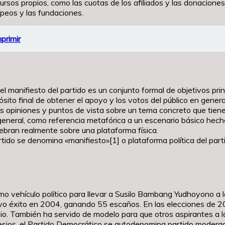
ursos propios, como las cuotas de los afiliados y las donacione
opeos y las fundaciones.
primir
 el manifiesto del partido es un conjunto formal de objetivos pr
 propósito final de obtener el apoyo y los votos del público en 
las opiniones y puntos de vista sobre un tema concreto que tien
general, como referencia metafórica a un escenario básico hech
elebran realmente sobre una plataforma física.
tido se denomina «manifiesto»[1] o plataforma política del parti
o vehículo político para llevar a Susilo Bambang Yudhoyono a la
uvo éxito en 2004, ganando 55 escaños. En las elecciones de 200
esio. También ha servido de modelo para que otros aspirantes a l
esios, el Partido Democrático se autodenomina partido modera