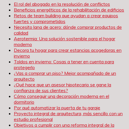
El rol del abogado en la resolución de conflictos
Beneficios energéticos de la rehabilitación de edificios
Retos de team building que ayudan a crear equipos
fuertes y comprometidos
Necesito lana de acero: dónde comprar productos de
calidad
Aerotermia: Una solución sostenible para el hogar
moderno
Decora tu hogar para crear estancias acogedoras en
invierno
Toldos en invierno: Cosas a tener en cuenta para
protegerlo
¿Vas a comprar un piso? Mejor acompañado de un
arquitecto
¿Qué hace que un asesor hipotecario se gane la
confianza de sus clientes?
Cómo conseguir una decoración moderna en el
dormitorio
Por qué automatizar la puerta de tu garaje
Proyecto integral de arquitectura, más sencillo con un
estudio profesional
Objetivos a cumplir con una reforma integral de la