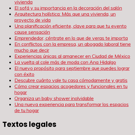
vivienda
El sofá y su importancia en la decoración del salón
Arquitectura holística: Más que una vivienda, un
proyecto de vida
Una planificación eficiente, clave para que tu evento
cause sensación
Emprendedor, céntrate en lo que de veras te importa
En conflictos con la empresa, un abogado laboral tiene
mucho que decir
Experiencias únicas al amanecer en Ciudad de México
La vuelta al cole más de moda con Ana Hidalgo
El nuevo propósito para septiembre que puedes lograr
con éxito
Descubre cuánto vale tu casa cómodamente y gratis
Cómo crear espacios acogedores y funcionales en tu
hogar
Organiza un baby shower inolvidable
Una nueva experiencia para transformar los espacios
de tu hogar
Textos legales