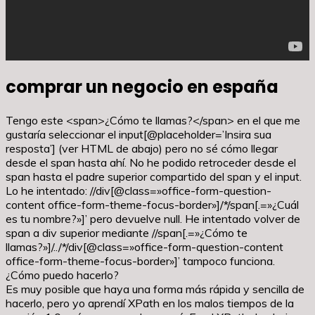
comprar un negocio en españa
Tengo este <span>¿Cómo te llamas?</span> en el que me
gustaría seleccionar el input[@placeholder=’Insira sua
resposta’] (ver HTML de abajo) pero no sé cómo llegar
desde el span hasta ahí. No he podido retroceder desde el
span hasta el padre superior compartido del span y el input.
Lo he intentado: //div[@class=»office-form-question-
content office-form-theme-focus-border»]/*/span[.=»¿Cuál
es tu nombre?»]’ pero devuelve null. He intentado volver de
span a div superior mediante //span[.=»¿Cómo te
llamas?»]/../*/div[@class=»office-form-question-content
office-form-theme-focus-border»]’ tampoco funciona.
¿Cómo puedo hacerlo?
Es muy posible que haya una forma más rápida y sencilla de
hacerlo, pero yo aprendí XPath en los malos tiempos de la