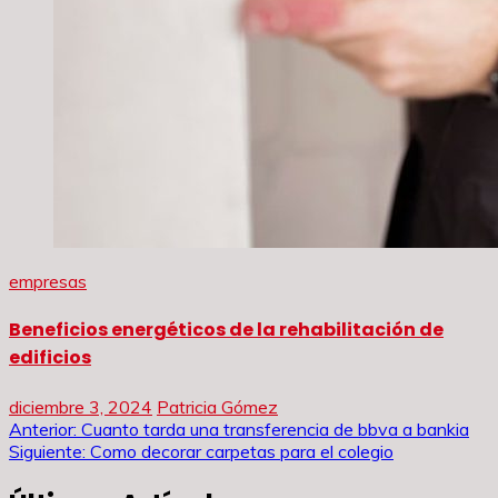
empresas
Beneficios energéticos de la rehabilitación de
edificios
diciembre 3, 2024
Patricia Gómez
Navegación
Anterior:
Cuanto tarda una transferencia de bbva a bankia
Siguiente:
Como decorar carpetas para el colegio
de