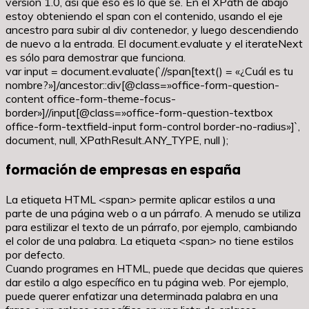
versión 1.0, así que eso es lo que sé. En el XPath de abajo
estoy obteniendo el span con el contenido, usando el eje
ancestro para subir al div contenedor, y luego descendiendo
de nuevo a la entrada. El document.evaluate y el iterateNext
es sólo para demostrar que funciona.
var input = document.evaluate(`//span[text() = «¿Cuál es tu
nombre?»]/ancestor::div[@class=»office-form-question-
content office-form-theme-focus-
border»]//input[@class=»office-form-question-textbox
office-form-textfield-input form-control border-no-radius»]`,
document, null, XPathResult.ANY_TYPE, null );
formación de empresas en españa
La etiqueta HTML <span> permite aplicar estilos a una
parte de una página web o a un párrafo. A menudo se utiliza
para estilizar el texto de un párrafo, por ejemplo, cambiando
el color de una palabra. La etiqueta <span> no tiene estilos
por defecto.
Cuando programes en HTML, puede que decidas que quieres
dar estilo a algo específico en tu página web. Por ejemplo,
puede querer enfatizar una determinada palabra en una