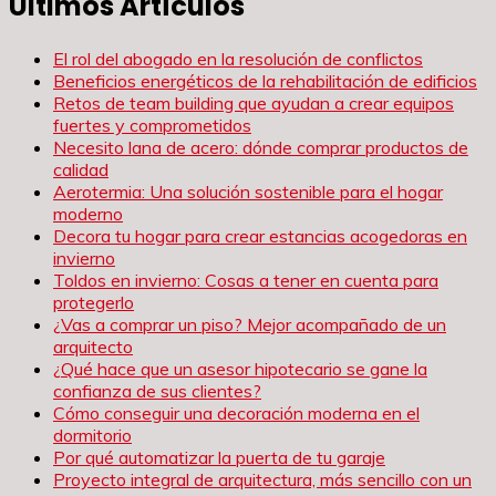
Últimos Artículos
entradas
El rol del abogado en la resolución de conflictos
Beneficios energéticos de la rehabilitación de edificios
Retos de team building que ayudan a crear equipos
fuertes y comprometidos
Necesito lana de acero: dónde comprar productos de
calidad
Aerotermia: Una solución sostenible para el hogar
moderno
Decora tu hogar para crear estancias acogedoras en
invierno
Toldos en invierno: Cosas a tener en cuenta para
protegerlo
¿Vas a comprar un piso? Mejor acompañado de un
arquitecto
¿Qué hace que un asesor hipotecario se gane la
confianza de sus clientes?
Cómo conseguir una decoración moderna en el
dormitorio
Por qué automatizar la puerta de tu garaje
Proyecto integral de arquitectura, más sencillo con un