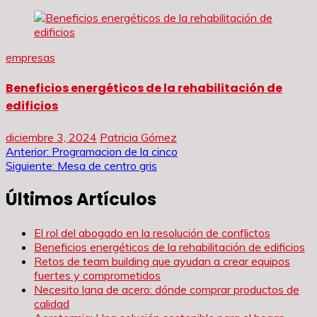
empresas
Beneficios energéticos de la rehabilitación de
edificios
diciembre 3, 2024
Patricia Gómez
Navegación
Anterior:
Programacion de la cinco
Siguiente:
Mesa de centro gris
de
Últimos Artículos
entradas
El rol del abogado en la resolución de conflictos
Beneficios energéticos de la rehabilitación de edificios
Retos de team building que ayudan a crear equipos
fuertes y comprometidos
Necesito lana de acero: dónde comprar productos de
calidad