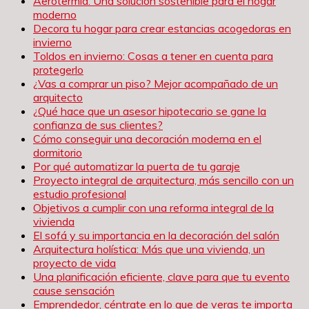
Aerotermia: Una solución sostenible para el hogar
moderno
Decora tu hogar para crear estancias acogedoras en
invierno
Toldos en invierno: Cosas a tener en cuenta para
protegerlo
¿Vas a comprar un piso? Mejor acompañado de un
arquitecto
¿Qué hace que un asesor hipotecario se gane la
confianza de sus clientes?
Cómo conseguir una decoración moderna en el
dormitorio
Por qué automatizar la puerta de tu garaje
Proyecto integral de arquitectura, más sencillo con un
estudio profesional
Objetivos a cumplir con una reforma integral de la
vivienda
El sofá y su importancia en la decoración del salón
Arquitectura holística: Más que una vivienda, un
proyecto de vida
Una planificación eficiente, clave para que tu evento
cause sensación
Emprendedor, céntrate en lo que de veras te importa