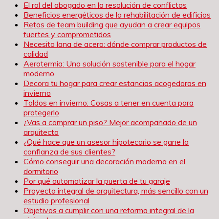
El rol del abogado en la resolución de conflictos
Beneficios energéticos de la rehabilitación de edificios
Retos de team building que ayudan a crear equipos
fuertes y comprometidos
Necesito lana de acero: dónde comprar productos de
calidad
Aerotermia: Una solución sostenible para el hogar
moderno
Decora tu hogar para crear estancias acogedoras en
invierno
Toldos en invierno: Cosas a tener en cuenta para
protegerlo
¿Vas a comprar un piso? Mejor acompañado de un
arquitecto
¿Qué hace que un asesor hipotecario se gane la
confianza de sus clientes?
Cómo conseguir una decoración moderna en el
dormitorio
Por qué automatizar la puerta de tu garaje
Proyecto integral de arquitectura, más sencillo con un
estudio profesional
Objetivos a cumplir con una reforma integral de la