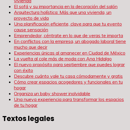
vivienda
El sofá y su importancia en la decoración del salón
Arquitectura holística: Más que una vivienda, un
proyecto de vida
Una planificación eficiente, clave para que tu evento
cause sensación
Emprendedor, céntrate en lo que de veras te importa
En conflictos con la empresa, un abogado laboral tiene
mucho que decir
Experiencias únicas al amanecer en Ciudad de México
La vuelta al cole más de moda con Ana Hidalgo
El nuevo propósito para septiembre que puedes lograr
con éxito
Descubre cuánto vale tu casa cómodamente y gratis
Cómo crear espacios acogedores y funcionales en tu
hogar
Organiza un baby shower inolvidable
Una nueva experiencia para transformar los espacios
de tu hogar
Textos legales