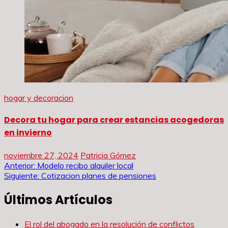
hogar y decoracion
Decora tu hogar para crear estancias acogedoras
en invierno
noviembre 27, 2024
Patricia Gómez
Navegación
Anterior:
Modelo recibo alquiler local
Siguiente:
Cotizacion planes de pensiones
de
Últimos Artículos
entradas
El rol del abogado en la resolución de conflictos