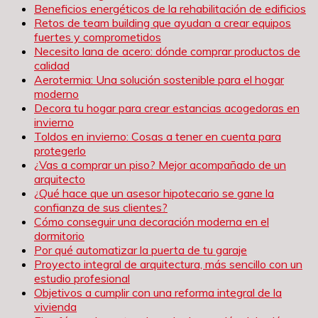
Beneficios energéticos de la rehabilitación de edificios
Retos de team building que ayudan a crear equipos
fuertes y comprometidos
Necesito lana de acero: dónde comprar productos de
calidad
Aerotermia: Una solución sostenible para el hogar
moderno
Decora tu hogar para crear estancias acogedoras en
invierno
Toldos en invierno: Cosas a tener en cuenta para
protegerlo
¿Vas a comprar un piso? Mejor acompañado de un
arquitecto
¿Qué hace que un asesor hipotecario se gane la
confianza de sus clientes?
Cómo conseguir una decoración moderna en el
dormitorio
Por qué automatizar la puerta de tu garaje
Proyecto integral de arquitectura, más sencillo con un
estudio profesional
Objetivos a cumplir con una reforma integral de la
vivienda