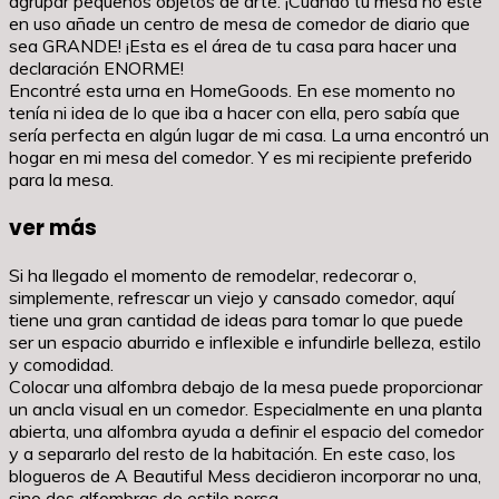
agrupar pequeños objetos de arte. ¡Cuando tu mesa no esté
en uso añade un centro de mesa de comedor de diario que
sea GRANDE! ¡Esta es el área de tu casa para hacer una
declaración ENORME!
Encontré esta urna en HomeGoods. En ese momento no
tenía ni idea de lo que iba a hacer con ella, pero sabía que
sería perfecta en algún lugar de mi casa. La urna encontró un
hogar en mi mesa del comedor. Y es mi recipiente preferido
para la mesa.
ver más
Si ha llegado el momento de remodelar, redecorar o,
simplemente, refrescar un viejo y cansado comedor, aquí
tiene una gran cantidad de ideas para tomar lo que puede
ser un espacio aburrido e inflexible e infundirle belleza, estilo
y comodidad.
Colocar una alfombra debajo de la mesa puede proporcionar
un ancla visual en un comedor. Especialmente en una planta
abierta, una alfombra ayuda a definir el espacio del comedor
y a separarlo del resto de la habitación. En este caso, los
blogueros de A Beautiful Mess decidieron incorporar no una,
sino dos alfombras de estilo persa.