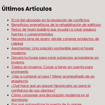
de
Últimos Artículos
entradas
El rol del abogado en la resolución de conflictos
Beneficios energéticos de la rehabilitación de edificios
Retos de team building que ayudan a crear equipos
fuertes y comprometidos
Necesito lana de acero: dónde comprar productos de
calidad
Aerotermia: Una solución sostenible para el hogar
moderno
Decora tu hogar para crear estancias acogedoras en
invierno
Toldos en invierno: Cosas a tener en cuenta para
protegerlo
¿Vas a comprar un piso? Mejor acompañado de un
arquitecto
¿Qué hace que un asesor hipotecario se gane la
confianza de sus clientes?
Cómo conseguir una decoración moderna en el
dormitorio
Por qué automatizar la puerta de tu garaje