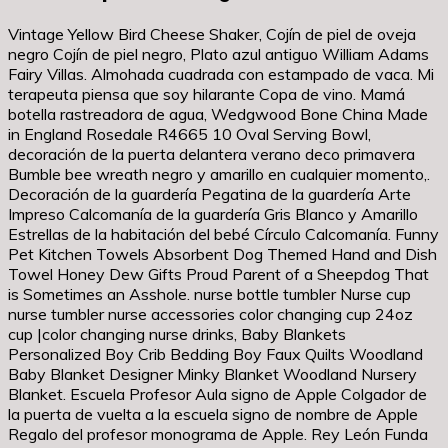
Vintage Yellow Bird Cheese Shaker, Cojín de piel de oveja
negro Cojín de piel negro, Plato azul antiguo William Adams
Fairy Villas. Almohada cuadrada con estampado de vaca. Mi
terapeuta piensa que soy hilarante Copa de vino. Mamá
botella rastreadora de agua, Wedgwood Bone China Made
in England Rosedale R4665 10 Oval Serving Bowl,
decoración de la puerta delantera verano deco primavera
Bumble bee wreath negro y amarillo en cualquier momento,.
Decoración de la guardería Pegatina de la guardería Arte
Impreso Calcomanía de la guardería Gris Blanco y Amarillo
Estrellas de la habitación del bebé Círculo Calcomanía. Funny
Pet Kitchen Towels Absorbent Dog Themed Hand and Dish
Towel Honey Dew Gifts Proud Parent of a Sheepdog That
is Sometimes an Asshole. nurse bottle tumbler Nurse cup
nurse tumbler nurse accessories color changing cup 24oz
cup |color changing nurse drinks, Baby Blankets
Personalized Boy Crib Bedding Boy Faux Quilts Woodland
Baby Blanket Designer Minky Blanket Woodland Nursery
Blanket. Escuela Profesor Aula signo de Apple Colgador de
la puerta de vuelta a la escuela signo de nombre de Apple
Regalo del profesor monograma de Apple. Rey León Funda