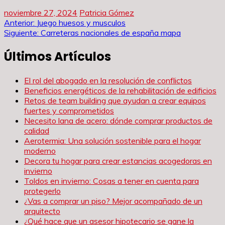
noviembre 27, 2024
Patricia Gómez
Navegación
Anterior:
Juego huesos y musculos
Siguiente:
Carreteras nacionales de españa mapa
de
Últimos Artículos
entradas
El rol del abogado en la resolución de conflictos
Beneficios energéticos de la rehabilitación de edificios
Retos de team building que ayudan a crear equipos
fuertes y comprometidos
Necesito lana de acero: dónde comprar productos de
calidad
Aerotermia: Una solución sostenible para el hogar
moderno
Decora tu hogar para crear estancias acogedoras en
invierno
Toldos en invierno: Cosas a tener en cuenta para
protegerlo
¿Vas a comprar un piso? Mejor acompañado de un
arquitecto
¿Qué hace que un asesor hipotecario se gane la