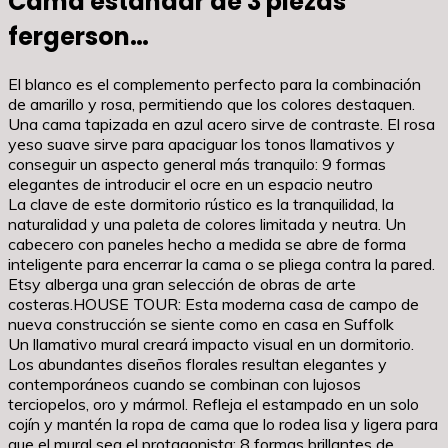
Cama estándar de 3 piezas
fergerson…
El blanco es el complemento perfecto para la combinación
de amarillo y rosa, permitiendo que los colores destaquen.
Una cama tapizada en azul acero sirve de contraste. El rosa
yeso suave sirve para apaciguar los tonos llamativos y
conseguir un aspecto general más tranquilo: 9 formas
elegantes de introducir el ocre en un espacio neutro
La clave de este dormitorio rústico es la tranquilidad, la
naturalidad y una paleta de colores limitada y neutra. Un
cabecero con paneles hecho a medida se abre de forma
inteligente para encerrar la cama o se pliega contra la pared.
Etsy alberga una gran selección de obras de arte
costeras.HOUSE TOUR: Esta moderna casa de campo de
nueva construcción se siente como en casa en Suffolk
Un llamativo mural creará impacto visual en un dormitorio.
Los abundantes diseños florales resultan elegantes y
contemporáneos cuando se combinan con lujosos
terciopelos, oro y mármol. Refleja el estampado en un solo
cojín y mantén la ropa de cama que lo rodea lisa y ligera para
que el mural sea el protagonista: 8 formas brillantes de