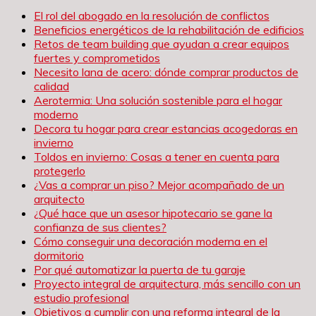
El rol del abogado en la resolución de conflictos
Beneficios energéticos de la rehabilitación de edificios
Retos de team building que ayudan a crear equipos
fuertes y comprometidos
Necesito lana de acero: dónde comprar productos de
calidad
Aerotermia: Una solución sostenible para el hogar
moderno
Decora tu hogar para crear estancias acogedoras en
invierno
Toldos en invierno: Cosas a tener en cuenta para
protegerlo
¿Vas a comprar un piso? Mejor acompañado de un
arquitecto
¿Qué hace que un asesor hipotecario se gane la
confianza de sus clientes?
Cómo conseguir una decoración moderna en el
dormitorio
Por qué automatizar la puerta de tu garaje
Proyecto integral de arquitectura, más sencillo con un
estudio profesional
Objetivos a cumplir con una reforma integral de la