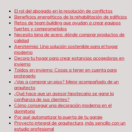
El rol del abogado en la resolución de conflictos
Beneficios energéticos de la rehabilitación de edificios
Retos de team building que ayudan a crear equipos
fuertes y comprometidos
Necesito lana de acero: dónde comprar productos de
calidad
Aerotermia: Una solución sostenible para el hogar
moderno
Decora tu hogar para crear estancias acogedoras en
invierno
Toldos en invierno: Cosas a tener en cuenta para
protegerlo
¿Vas a comprar un piso? Mejor acompañado de un
arquitecto
¿Qué hace que un asesor hipotecario se gane la
confianza de sus clientes?
Cómo conseguir una decoración moderna en el
dormitorio
Por qué automatizar la puerta de tu garaje
Proyecto integral de arquitectura, más sencillo con un
estudio profesional