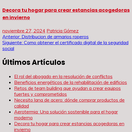
Decora tu hogar para crear estancias acogedoras
en invierno
noviembre 27, 2024
Patricia Gómez
Navegación
Anterior:
Distribucion de armarios roperos
Siguiente:
Como obtener el certificado digital de la seguridad
de
social
entradas
Últimos Artículos
El rol del abogado en la resolución de conflictos
Beneficios energéticos de la rehabilitación de edificios
Retos de team building que ayudan a crear equipos
fuertes y comprometidos
Necesito lana de acero: dónde comprar productos de
calidad
Aerotermia: Una solución sostenible para el hogar
moderno
Decora tu hogar para crear estancias acogedoras en
invierno