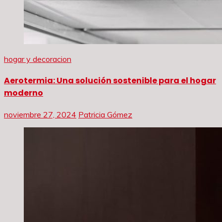
hogar y decoracion
Aerotermia: Una solución sostenible para el hogar
moderno
noviembre 27, 2024
Patricia Gómez