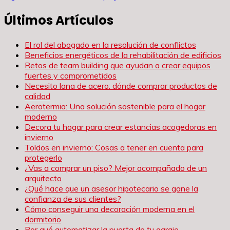
de
Últimos Artículos
entradas
El rol del abogado en la resolución de conflictos
Beneficios energéticos de la rehabilitación de edificios
Retos de team building que ayudan a crear equipos
fuertes y comprometidos
Necesito lana de acero: dónde comprar productos de
calidad
Aerotermia: Una solución sostenible para el hogar
moderno
Decora tu hogar para crear estancias acogedoras en
invierno
Toldos en invierno: Cosas a tener en cuenta para
protegerlo
¿Vas a comprar un piso? Mejor acompañado de un
arquitecto
¿Qué hace que un asesor hipotecario se gane la
confianza de sus clientes?
Cómo conseguir una decoración moderna en el
dormitorio
Por qué automatizar la puerta de tu garaje