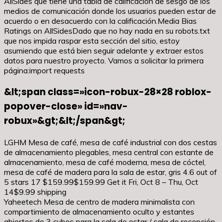
AllSides que tiene una tabla de calificación de sesgo de los
medios de comunicación donde los usuarios pueden estar de
acuerdo o en desacuerdo con la calificación.Media Bias
Ratings on AllSidesDado que no hay nada en su robots.txt
que nos impida raspar esta sección del sitio, estoy
asumiendo que está bien seguir adelante y extraer estos
datos para nuestro proyecto. Vamos a solicitar la primera
página:import requests
&lt;span class=»icon-robux-28×28 roblox-
popover-close» id=»nav-
robux»&gt;&lt;/span&gt;
LGHM Mesa de café, mesa de café industrial con dos cestas
de almacenamiento plegables, mesa central con estante de
almacenamiento, mesa de café moderna, mesa de cóctel,
mesa de café de madera para la sala de estar, gris 4.6 out of
5 stars 17 $159.99$159.99 Get it Fri, Oct 8 – Thu, Oct
14$9.99 shipping
Yaheetech Mesa de centro de madera minimalista con
compartimiento de almacenamiento oculto y estantes
abiertos de 3 cubos para la sala de estar / sala de recepción