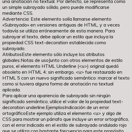
una anotación no textual. Por defecto, se representa como
un simple subrayado sólido, pero puede modificarse
mediante CSS.
Advertencia: Este elemento solía llamarse elemento
«Subrayado» en versiones antiguas de HTML, y a veces
todavía se utiliza erróneamente de esta manera. Para
subrayar el texto, debe aplicar un estilo que incluya la
propiedad CSS text-decoration establecida como
subrayado.
AtributosEste elemento sólo incluye los atributos
globales.Notas de usoJunto con otros elementos de estilo
puros, el elemento HTML Underline (<u>) original quedó
obsoleto en HTML 4; sin embargo, <u> fue restaurado en
HTML 5 con un nuevo significado semántico: marcar el texto
como si tuviera alguna forma de anotación no textual
aplicada.
Para aplicar una apariencia de subrayado sin ningún
significado semántico, utilice el valor de la propiedad text-
decoration underline.EjemplosIndicación de un error
ortográficoEste ejemplo utiliza el elemento <u> y algo de
CSS para mostrar un párrafo que incluye un error ortográfico,
con el error indicado en el estilo de subrayado ondulado rojo
que se utiliza con bastante frecuencia para este propósito.