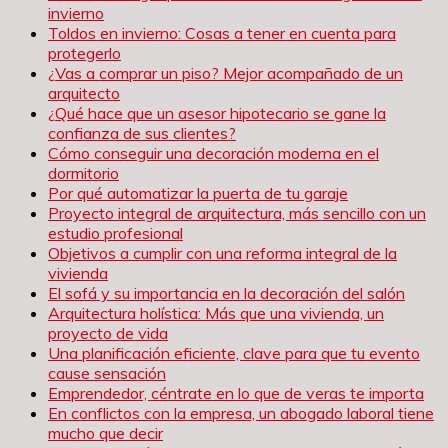
invierno
Toldos en invierno: Cosas a tener en cuenta para
protegerlo
¿Vas a comprar un piso? Mejor acompañado de un
arquitecto
¿Qué hace que un asesor hipotecario se gane la
confianza de sus clientes?
Cómo conseguir una decoración moderna en el
dormitorio
Por qué automatizar la puerta de tu garaje
Proyecto integral de arquitectura, más sencillo con un
estudio profesional
Objetivos a cumplir con una reforma integral de la
vivienda
El sofá y su importancia en la decoración del salón
Arquitectura holística: Más que una vivienda, un
proyecto de vida
Una planificación eficiente, clave para que tu evento
cause sensación
Emprendedor, céntrate en lo que de veras te importa
En conflictos con la empresa, un abogado laboral tiene
mucho que decir