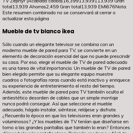
TV Zephyr (Acabado caoba)₹16,399₹13,9391₹13,939 Gran
total₹13,939 Ahorras₹2,459 Gran total₹13,939 EMI₹676Nota:
Este resumen combinado no se conservará al cerrar o
actualizar esta página
Mueble de tv blanco ikea
Sólo cuando un elegante televisor se combina con un
moderno mueble de pared para TV, se convierte en un
elemento de decoración esencial del que no puede prescindir
su casa. Por eso, elegir el mueble de TV de pared adecuado
es una tarea de vital importancia. Un mueble de TV de pared
bien elegido permite que su elegante equipo muestre
cuadros o fotografías raras cuando está inactivo y enriquece
su experiencia de entretenimiento el resto del tiempo.
Además, este mueble de pared para TV también oculta el
antiestético desorden de cables que un simple montaje
nunca podrá conseguir. Así que seleccione el mueble
adecuado, hágalo instalar, siéntese, relájese y disfrute.
¿Recuerda la época en que los televisores eran grandes y
voluminosos? ¿Y los muebles de TV tenían que diseñarse en
torno a las grandes pantallas que también lo eran? Entonces