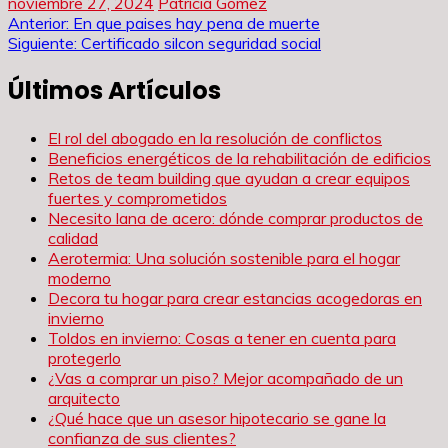
noviembre 27, 2024
Patricia Gómez
Navegación
Anterior:
En que paises hay pena de muerte
Siguiente:
Certificado silcon seguridad social
de
Últimos Artículos
entradas
El rol del abogado en la resolución de conflictos
Beneficios energéticos de la rehabilitación de edificios
Retos de team building que ayudan a crear equipos
fuertes y comprometidos
Necesito lana de acero: dónde comprar productos de
calidad
Aerotermia: Una solución sostenible para el hogar
moderno
Decora tu hogar para crear estancias acogedoras en
invierno
Toldos en invierno: Cosas a tener en cuenta para
protegerlo
¿Vas a comprar un piso? Mejor acompañado de un
arquitecto
¿Qué hace que un asesor hipotecario se gane la
confianza de sus clientes?