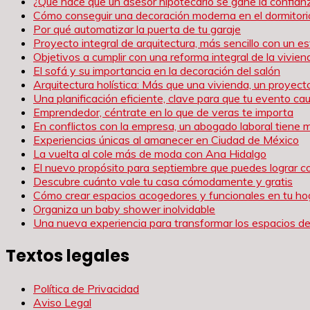
¿Qué hace que un asesor hipotecario se gane la confianz
Cómo conseguir una decoración moderna en el dormitori
Por qué automatizar la puerta de tu garaje
Proyecto integral de arquitectura, más sencillo con un es
Objetivos a cumplir con una reforma integral de la vivien
El sofá y su importancia en la decoración del salón
Arquitectura holística: Más que una vivienda, un proyect
Una planificación eficiente, clave para que tu evento c
Emprendedor, céntrate en lo que de veras te importa
En conflictos con la empresa, un abogado laboral tiene 
Experiencias únicas al amanecer en Ciudad de México
La vuelta al cole más de moda con Ana Hidalgo
El nuevo propósito para septiembre que puedes lograr c
Descubre cuánto vale tu casa cómodamente y gratis
Cómo crear espacios acogedores y funcionales en tu ho
Organiza un baby shower inolvidable
Una nueva experiencia para transformar los espacios de
Textos legales
Política de Privacidad
Aviso Legal