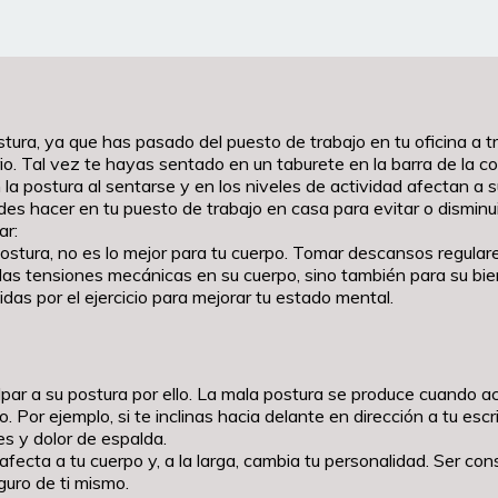
ura, ya que has pasado del puesto de trabajo en tu oficina a 
o. Tal vez te hayas sentado en un taburete en la barra de la coc
 la postura al sentarse y en los niveles de actividad afectan a 
des hacer en tu puesto de trabajo en casa para evitar o dismin
ar:
ura, no es lo mejor para tu cuerpo. Tomar descansos regulares a
r las tensiones mecánicas en su cuerpo, sino también para su b
as por el ejercicio para mejorar tu estado mental.
lpar a su postura por ello. La mala postura se produce cuando 
or ejemplo, si te inclinas hacia delante en dirección a tu escrit
es y dolor de espalda.
afecta a tu cuerpo y, a la larga, cambia tu personalidad. Ser c
guro de ti mismo.