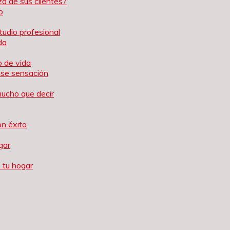
a de sus clientes?
o
tudio profesional
da
o de vida
ause sensación
mucho que decir
on éxito
gar
 tu hogar