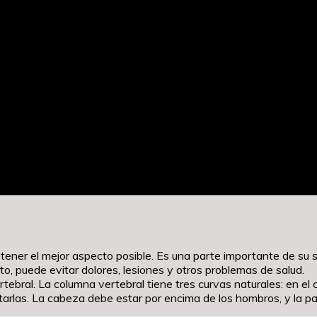
ner el mejor aspecto posible. Es una parte importante de su s
to, puede evitar dolores, lesiones y otros problemas de salud.
ebral. La columna vertebral tiene tres curvas naturales: en el c
rlas. La cabeza debe estar por encima de los hombros, y la pa