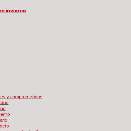
n invierno
rtes y comprometidos
idad
rno
ierno
erlo
tecto