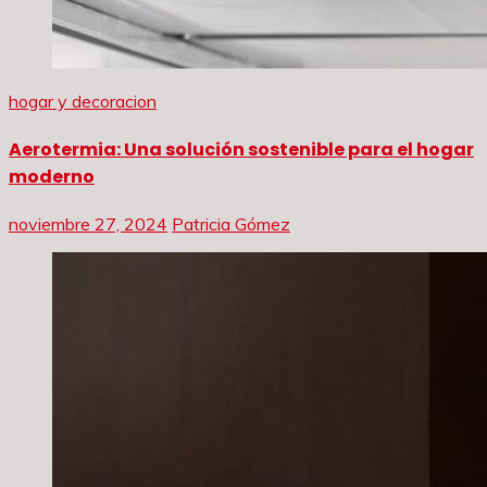
hogar y decoracion
Aerotermia: Una solución sostenible para el hogar
moderno
noviembre 27, 2024
Patricia Gómez