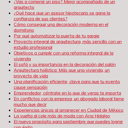
¿Vas a comprar un piso? Mejor acompañado de un
arquitecto
¿Qué hace que un asesor hipotecario se gane la
confianza de sus clientes?
Cómo conseguir una decoración moderna en el
dormitorio
Por qué automatizar la puerta de tu garaje
Proyecto integral de arquitectura, más sencillo con un
estudio profesional
Objetivos a cumplir con una reforma integral de la
vivienda
El sofá y su importancia en la decoración del salón
Arquitectura holística: Más que una vivienda, un
proyecto de vida
Una planificación eficiente, clave para que tu evento
cause sensación
Emprendedor, céntrate en lo que de veras te importa
En conflictos con la empresa, un abogado laboral tiene
mucho que decir
Experiencias únicas al amanecer en Ciudad de México
La vuelta al cole más de moda con Ana Hidalgo
El nuevo propósito para septiembre que puedes lograr
con éxito