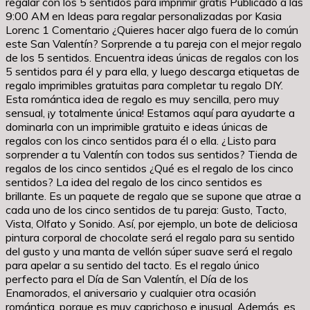
regalar con los 5 sentidos para imprimir gratis Publicado a las
9:00 AM en Ideas para regalar personalizadas por Kasia
Lorenc 1 Comentario ¿Quieres hacer algo fuera de lo común
este San Valentín? Sorprende a tu pareja con el mejor regalo
de los 5 sentidos. Encuentra ideas únicas de regalos con los
5 sentidos para él y para ella, y luego descarga etiquetas de
regalo imprimibles gratuitas para completar tu regalo DIY.
Esta romántica idea de regalo es muy sencilla, pero muy
sensual, ¡y totalmente única! Estamos aquí para ayudarte a
dominarla con un imprimible gratuito e ideas únicas de
regalos con los cinco sentidos para él o ella. ¿Listo para
sorprender a tu Valentín con todos sus sentidos? Tienda de
regalos de los cinco sentidos ¿Qué es el regalo de los cinco
sentidos? La idea del regalo de los cinco sentidos es
brillante. Es un paquete de regalo que se supone que atrae a
cada uno de los cinco sentidos de tu pareja: Gusto, Tacto,
Vista, Olfato y Sonido. Así, por ejemplo, un bote de deliciosa
pintura corporal de chocolate será el regalo para su sentido
del gusto y una manta de vellón súper suave será el regalo
para apelar a su sentido del tacto. Es el regalo único
perfecto para el Día de San Valentín, el Día de los
Enamorados, el aniversario y cualquier otra ocasión
romántica, porque es muy caprichoso e inusual. Además, es