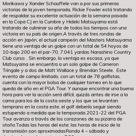
Morikawa y Xander Schauffele van a por sus primeras
victorias de la joven temporada, Rickie Fowler está tratando
de respaldar su excelente actuación de la semana pasada
en la Copa CJ en la Cumbre y Hideki Matsuyama está
tratando de culminar su año de todos los tiempos con una
victoria en su país de origen.A través de tres rondas de
acción en Japón, el actual campeón del Masters Matsuyama
tiene una ventaja de un golpe con un total de 54 hoyos de
10-bajo 200 en el par-70, 7.041 yardas Narashino Country
Club curso. . Sin embargo, la ventaja es escasa, ya que
Matsuyama se encuentra a un solo golpe de Cameron
Tringale y a dos de Matt Wallace y Brendan Steele. Este
evento de campo limitado, con un total de 78 golfistas,
cuenta con la mayor bolsa de cualquier torneo en lo que
queda de año en el PGA Tour. Y aunque encontrar una buena
hora para ver la acción será difícil, quizás antes de irse a la
cama para los de la costa oeste y los que se levantan
temprano en la costa este, el golf debería seguir siendo
estupendo a medida que la temporada 2021-22 del PGA
Tour avanza a través de los corazones de su pizarra de
otoño.Todas las horas del este; las horas de inicio de la
transmisión son aproximadasRonda 4 – sábado y