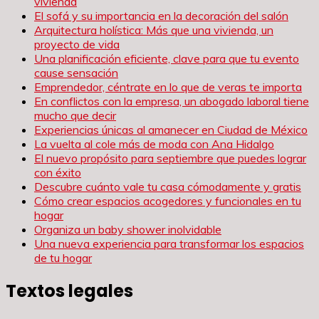
vivienda
El sofá y su importancia en la decoración del salón
Arquitectura holística: Más que una vivienda, un
proyecto de vida
Una planificación eficiente, clave para que tu evento
cause sensación
Emprendedor, céntrate en lo que de veras te importa
En conflictos con la empresa, un abogado laboral tiene
mucho que decir
Experiencias únicas al amanecer en Ciudad de México
La vuelta al cole más de moda con Ana Hidalgo
El nuevo propósito para septiembre que puedes lograr
con éxito
Descubre cuánto vale tu casa cómodamente y gratis
Cómo crear espacios acogedores y funcionales en tu
hogar
Organiza un baby shower inolvidable
Una nueva experiencia para transformar los espacios
de tu hogar
Textos legales