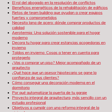
El rol del abogado en la resolución de conflictos
Beneficios energéticos de la rehabilitación de edificios
Retos de team building que ayudan a crear equipos
fuertes y comprometidos
Necesito lana de acero: dónde comprar productos de
calidad
Aerotermia: Una solución sostenible para el hogar
moderno
Decora tu hogar para crear estancias acogedoras en
invierno
Toldos en invierno: Cosas a tener en cuenta para
protegerlo
¿Vas a comprar un piso? Mejor acompañado de un
arquitecto
¿Qué hace que un asesor hipotecario se gane la
confianza de sus clientes?
Cómo conseguir una decoración moderna en el
dormitorio
Por qué automatizar la puerta de tu garaje
Proyecto integral de arquitectura, más sencillo con un
estudio profesional
Objetivos a cumplir con una reforma integral de la