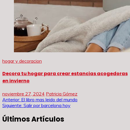
hogar y decoracion
Decora tu hogar para crear estancias acogedoras
en invierno
noviembre 27, 2024
Patricia Gómez
Navegación
Anterior:
El libro mas leido del mundo
Siguiente:
Salir por barcelona hoy
de
Últimos Artículos
entradas