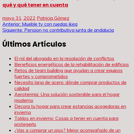
qué y qué tener en cuenta
mayo 31, 2022
Patricia Gómez
Navegación
Anterior:
Mueble tv con ruedas ikea
Siguiente:
Pension no contributiva junta de andalucia
de
Últimos Artículos
entradas
El rol del abogado en la resolución de conflictos
Beneficios energéticos de la rehabilitación de edificios
Retos de team building que ayudan a crear equipos
fuertes y comprometidos
Necesito lana de acero: dónde comprar productos de
calidad
Aerotermia: Una solución sostenible para el hogar
moderno
Decora tu hogar para crear estancias acogedoras en
invierno
Toldos en invierno: Cosas a tener en cuenta para
protegerlo
¿Vas a comprar un piso? Mejor acompañado de un