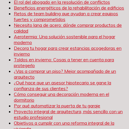
El rol del abogado en la resolución de conflictos
Beneficios energéticos de la rehabilitación de edificios
Retos de team building que ayudan a crear equipos
fuertes y comprometidos
Necesito lana de acero: dónde comprar productos de
calidad
Aerotermia: Una solución sostenible para el hogar
moderno
Decora tu hogar para crear estancias acogedoras en
invierno
Toldos en invierno: Cosas a tener en cuenta para
protegerlo
¿Vas a comprar un piso? Mejor acompañado de un
arquitecto
¿Qué hace que un asesor hipotecario se gane la
confianza de sus clientes?
Cómo conseguir una decoración moderna en el
dormitorio
Por qué automatizar la puerta de tu garaje
Proyecto integral de arquitectura, más sencillo con un
estudio profesional
Objetivos a cumplir con una reforma integral de la
vivienda