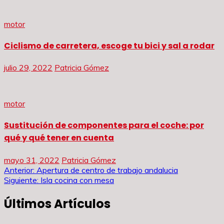
motor
Ciclismo de carretera, escoge tu bici y sal a rodar
julio 29, 2022
Patricia Gómez
motor
Sustitución de componentes para el coche: por
qué y qué tener en cuenta
mayo 31, 2022
Patricia Gómez
Navegación
Anterior:
Apertura de centro de trabajo andalucia
Siguiente:
Isla cocina con mesa
de
Últimos Artículos
entradas