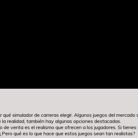
r qué simulador de carreras elegir. Algunos juegos del mercado s
e la realidad, también hay algunas opciones destacadas.
to de venta es el realismo que ofrecen a los jugadores. Si tiene
. ¿Pero qué es lo que hace que estos juegos sean tan realistas?