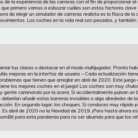
de la experiencia de las carreras con el fin de proporcionar el eq
lo que primero vamos a esbozar cuáles son estos factores clave
a de elegir un simulador de carreras realista es la física de la
movimientos. Los coches en la vida real son pesados, y tambié
nimar tus clases o destacar en el modo multijugador. Pronto ha
s mejoras en la interfaz de usuario – Cada actualización tiene
problemas que tienen que arreglar en abril de 2020. Este juego e
tiene los mejores coches en el juego! Los coches son muy chulos
gente caminando por la acera. Si accidentalmente pulsan un bo
e deberían añadir estas barreras invisibles o algo alrededor de 
ción. En segundo lugar, los choques. Si conduces muy rápido 
ción. Es abril de 2020 no la Navidad de 2019. ¡Pero hasta ahora
oomBit para esta pandemia para no ser aburrido para que los niños