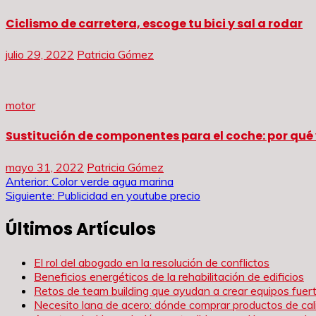
Ciclismo de carretera, escoge tu bici y sal a rodar
julio 29, 2022
Patricia Gómez
motor
Sustitución de componentes para el coche: por qué 
mayo 31, 2022
Patricia Gómez
Navegación
Anterior:
Color verde agua marina
Siguiente:
Publicidad en youtube precio
de
Últimos Artículos
entradas
El rol del abogado en la resolución de conflictos
Beneficios energéticos de la rehabilitación de edificios
Retos de team building que ayudan a crear equipos fue
Necesito lana de acero: dónde comprar productos de cal