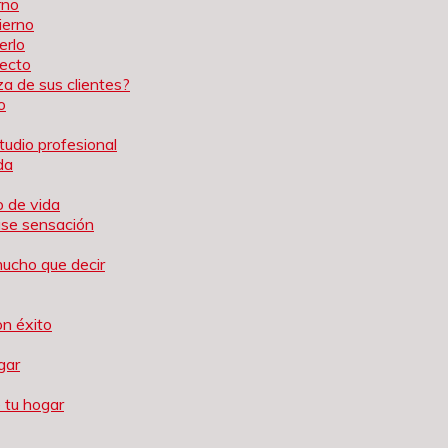
rno
ierno
erlo
tecto
a de sus clientes?
o
tudio profesional
da
o de vida
ause sensación
mucho que decir
on éxito
gar
 tu hogar