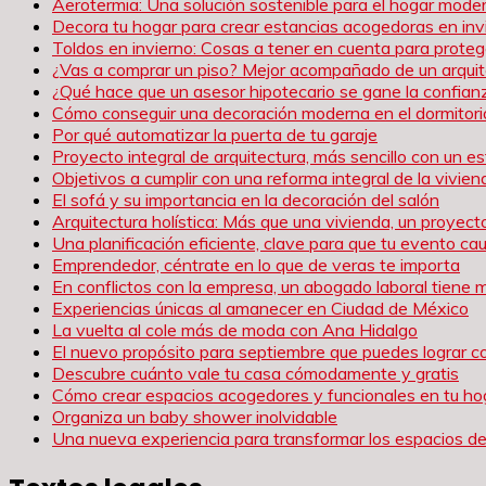
Aerotermia: Una solución sostenible para el hogar mode
Decora tu hogar para crear estancias acogedoras en inv
Toldos en invierno: Cosas a tener en cuenta para proteg
¿Vas a comprar un piso? Mejor acompañado de un arqui
¿Qué hace que un asesor hipotecario se gane la confianz
Cómo conseguir una decoración moderna en el dormitori
Por qué automatizar la puerta de tu garaje
Proyecto integral de arquitectura, más sencillo con un es
Objetivos a cumplir con una reforma integral de la vivien
El sofá y su importancia en la decoración del salón
Arquitectura holística: Más que una vivienda, un proyect
Una planificación eficiente, clave para que tu evento c
Emprendedor, céntrate en lo que de veras te importa
En conflictos con la empresa, un abogado laboral tiene 
Experiencias únicas al amanecer en Ciudad de México
La vuelta al cole más de moda con Ana Hidalgo
El nuevo propósito para septiembre que puedes lograr c
Descubre cuánto vale tu casa cómodamente y gratis
Cómo crear espacios acogedores y funcionales en tu ho
Organiza un baby shower inolvidable
Una nueva experiencia para transformar los espacios de