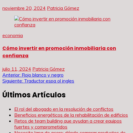
noviembre 20, 2024
Patricia Gómez
economia
Cómo invertir en promoción inmobiliaria con
confianza
julio 11, 2024
Patricia Gómez
Navegación
Anterior:
Rojo blanco y negro
Siguiente:
Traductor espa ol ingles
de
Últimos Artículos
entradas
El rol del abogado en la resolución de conflictos
Beneficios energéticos de la rehabilitación de edificios
Retos de team building que ayudan a crear equipos
fuertes y comprometidos
Necesito lana de acero: dónde comprar productos de