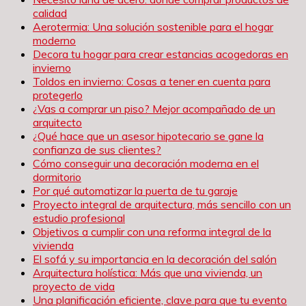
calidad
Aerotermia: Una solución sostenible para el hogar
moderno
Decora tu hogar para crear estancias acogedoras en
invierno
Toldos en invierno: Cosas a tener en cuenta para
protegerlo
¿Vas a comprar un piso? Mejor acompañado de un
arquitecto
¿Qué hace que un asesor hipotecario se gane la
confianza de sus clientes?
Cómo conseguir una decoración moderna en el
dormitorio
Por qué automatizar la puerta de tu garaje
Proyecto integral de arquitectura, más sencillo con un
estudio profesional
Objetivos a cumplir con una reforma integral de la
vivienda
El sofá y su importancia en la decoración del salón
Arquitectura holística: Más que una vivienda, un
proyecto de vida
Una planificación eficiente, clave para que tu evento