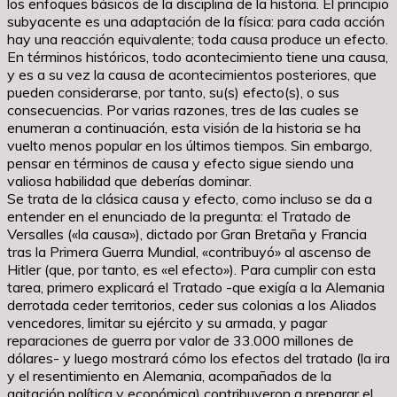
los enfoques básicos de la disciplina de la historia. El principio
subyacente es una adaptación de la física: para cada acción
hay una reacción equivalente; toda causa produce un efecto.
En términos históricos, todo acontecimiento tiene una causa,
y es a su vez la causa de acontecimientos posteriores, que
pueden considerarse, por tanto, su(s) efecto(s), o sus
consecuencias. Por varias razones, tres de las cuales se
enumeran a continuación, esta visión de la historia se ha
vuelto menos popular en los últimos tiempos. Sin embargo,
pensar en términos de causa y efecto sigue siendo una
valiosa habilidad que deberías dominar.
Se trata de la clásica causa y efecto, como incluso se da a
entender en el enunciado de la pregunta: el Tratado de
Versalles («la causa»), dictado por Gran Bretaña y Francia
tras la Primera Guerra Mundial, «contribuyó» al ascenso de
Hitler (que, por tanto, es «el efecto»). Para cumplir con esta
tarea, primero explicará el Tratado -que exigía a la Alemania
derrotada ceder territorios, ceder sus colonias a los Aliados
vencedores, limitar su ejército y su armada, y pagar
reparaciones de guerra por valor de 33.000 millones de
dólares- y luego mostrará cómo los efectos del tratado (la ira
y el resentimiento en Alemania, acompañados de la
agitación política y económica) contribuyeron a preparar el