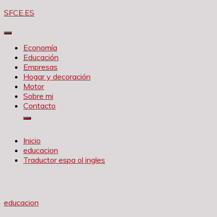
Saltar
SFCE.ES
al
contenido
Economía
Educación
Empresas
Hogar y decoración
Motor
Sobre mi
Contacto
Inicio
educacion
Traductor espa ol ingles
educacion