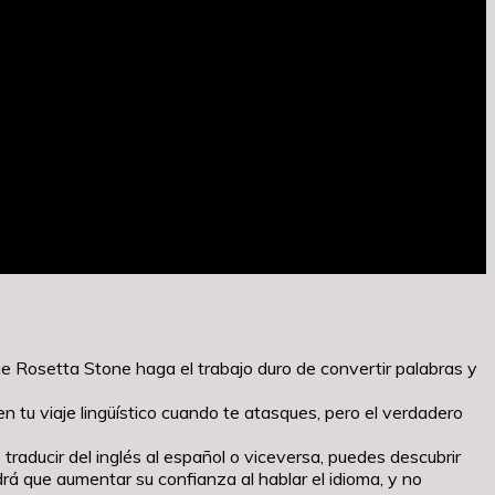
 Rosetta Stone haga el trabajo duro de convertir palabras y
 tu viaje lingüístico cuando te atasques, pero el verdadero
s traducir del inglés al español o viceversa, puedes descubrir
rá que aumentar su confianza al hablar el idioma, y no