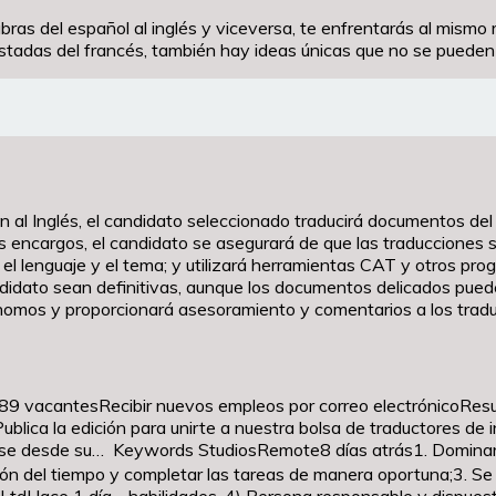
bras del español al inglés y viceversa, te enfrentarás al mism
adas del francés, también hay ideas únicas que no se pueden c
n al Inglés, el candidato seleccionado traducirá documentos del 
os encargos, el candidato se asegurará de que las traducciones s
 el lenguaje y el tema; y utilizará herramientas CAT y otros pro
ndidato sean definitivas, aunque los documentos delicados pued
ónomos y proporcionará asesoramiento y comentarios a los trad
.189 vacantesRecibir nuevos empleos por correo electrónicoResu
ublica la edición para unirte a nuestra bolsa de traductores de
izarse desde su… Keywords StudiosRemote8 días atrás1. Dominar 
ión del tiempo y completar las tareas de manera oportuna;3. Se p
LtdHace 1 día …habilidades. 4) Persona responsable y dispuesta