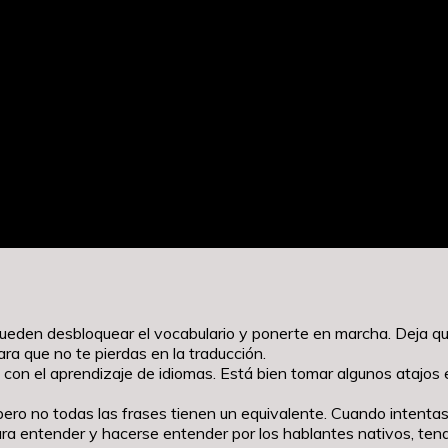
eden desbloquear el vocabulario y ponerte en marcha. Deja que
para que no te pierdas en la traducción.
con el aprendizaje de idiomas. Está bien tomar algunos atajos en
», pero no todas las frases tienen un equivalente. Cuando intenta
ara entender y hacerse entender por los hablantes nativos, tend