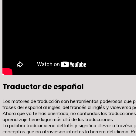
Traductor de español
Los motores de traducción son herramientas poderosas que pu
frases del español al inglés, del francés al inglés y viceversa 
Ahora que ya te has orientado, no confundas las traducciones 
aprendizaje tiene lugar más allá de las traducciones.
La palabra traducir viene del latín y significa «llevar a través
conceptos que no atraviesan intactos la barrera del idioma. P