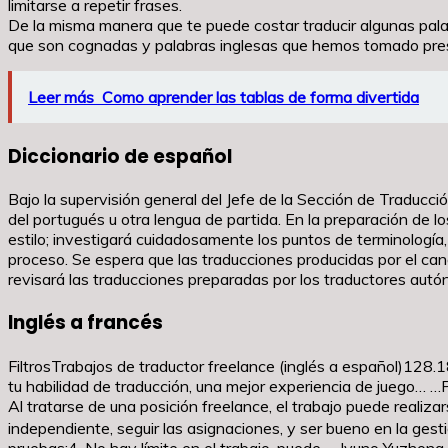
limitarse a repetir frases.
De la misma manera que te puede costar traducir algunas pala
que son cognadas y palabras inglesas que hemos tomado prest
Leer más
Como aprender las tablas de forma divertida
Diccionario de español
Bajo la supervisión general del Jefe de la Sección de Traducció
del portugués u otra lengua de partida. En la preparación de l
estilo; investigará cuidadosamente los puntos de terminología,
proceso. Se espera que las traducciones producidas por el ca
revisará las traducciones preparadas por los traductores aut
Inglés a francés
FiltrosTrabajos de traductor freelance (inglés a español)128
tu habilidad de traducción, una mejor experiencia de juego… …P
Al tratarse de una posición freelance, el trabajo puede real
independiente, seguir las asignaciones, y ser bueno en la gest
pruebas;4. No hay límite en el trabajo, puede… Iyuno Yuzhong 