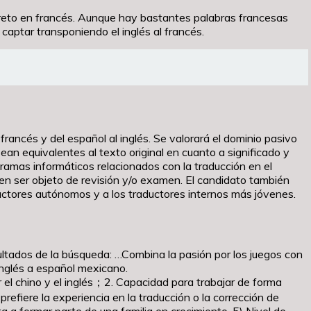
o reto en francés. Aunque hay bastantes palabras francesas
aptar transponiendo el inglés al francés.
francés y del español al inglés. Se valorará el dominio pasivo
ean equivalentes al texto original en cuanto a significado y
gramas informáticos relacionados con la traducción en el
en ser objeto de revisión y/o examen. El candidato también
uctores autónomos y a los traductores internos más jóvenes.
ltados de la búsqueda: …Combina la pasión por los juegos con
 inglés a español mexicano.
el chino y el inglés；2. Capacidad para trabajar de forma
refiere la experiencia en la traducción o la corrección de
 a formar parte de una familia en crecimiento. 5) Nivel de