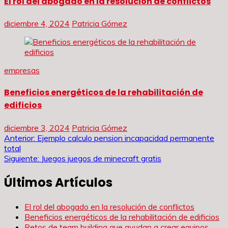
El rol del abogado en la resolución de conflictos
diciembre 4, 2024
Patricia Gómez
empresas
Beneficios energéticos de la rehabilitación de
edificios
diciembre 3, 2024
Patricia Gómez
Navegación
Anterior:
Ejemplo calculo pension incapacidad permanente
total
de
Siguiente:
Juegos juegos de minecraft gratis
entradas
Últimos Artículos
El rol del abogado en la resolución de conflictos
Beneficios energéticos de la rehabilitación de edificios
Retos de team building que ayudan a crear equipos