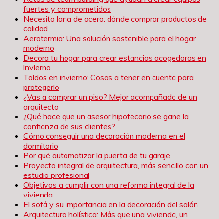
fuertes y comprometidos
Necesito lana de acero: dónde comprar productos de
calidad
Aerotermia: Una solución sostenible para el hogar
moderno
Decora tu hogar para crear estancias acogedoras en
invierno
Toldos en invierno: Cosas a tener en cuenta para
protegerlo
¿Vas a comprar un piso? Mejor acompañado de un
arquitecto
¿Qué hace que un asesor hipotecario se gane la
confianza de sus clientes?
Cómo conseguir una decoración moderna en el
dormitorio
Por qué automatizar la puerta de tu garaje
Proyecto integral de arquitectura, más sencillo con un
estudio profesional
Objetivos a cumplir con una reforma integral de la
vivienda
El sofá y su importancia en la decoración del salón
Arquitectura holística: Más que una vivienda, un