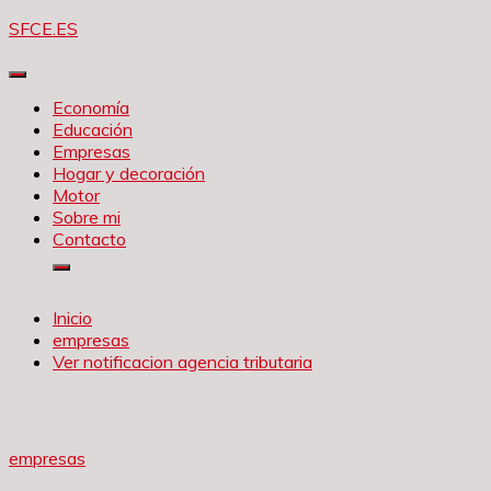
Saltar
SFCE.ES
al
contenido
Economía
Educación
Empresas
Hogar y decoración
Motor
Sobre mi
Contacto
Inicio
empresas
Ver notificacion agencia tributaria
empresas